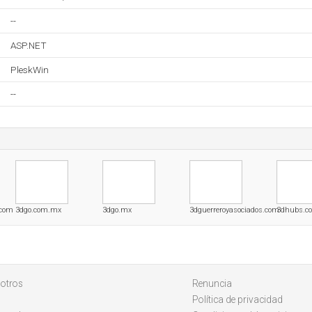
--
ASP.NET
PleskWin
--
.com
3dgo.com.mx
3dgo.mx
3dguerreroyasociados.com
3dhubs.c
otros
Renuncia
Política de privacidad