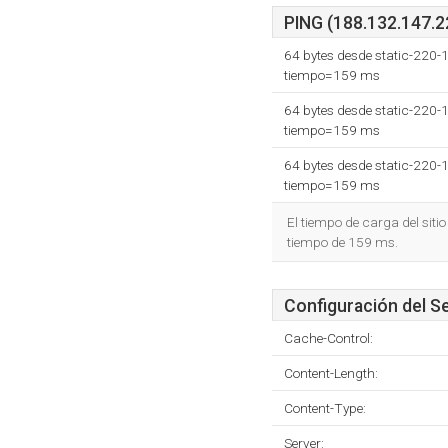
PING (188.132.147.22
64 bytes desde static-220
tiempo=159 ms
64 bytes desde static-220
tiempo=159 ms
64 bytes desde static-220
tiempo=159 ms
El tiempo de carga del siti
tiempo de 159 ms.
Configuración del S
Cache-Control:
Content-Length:
Content-Type:
Server: