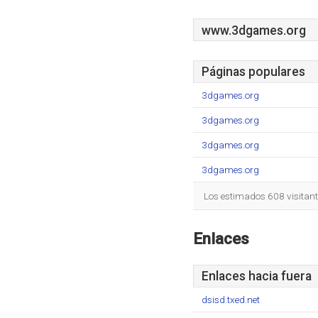
www.3dgames.org
Páginas populares
3dgames.org
3dgames.org
3dgames.org
3dgames.org
Los estimados 608 visitan
Enlaces
Enlaces hacia fuera
dsisd.txed.net