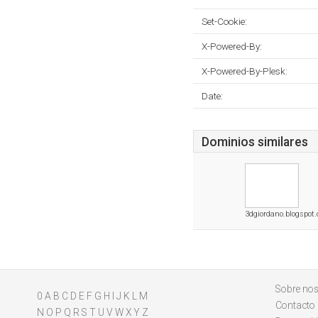
Set-Cookie:
X-Powered-By:
X-Powered-By-Plesk:
Date:
Dominios similares
3dgiordano.blogspot
Sobre nos
0
A
B
C
D
E
F
G
H
I
J
K
L
M
Contacto
N
O
P
Q
R
S
T
U
V
W
X
Y
Z