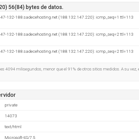
0) 56(84) bytes de datos.
-147-132-188.sadecehosting.net (188.132.147.220): icmp_seq=1 ttl=113
-147-132-188.sadecehosting.net (188.132.147.220): icmp_seq=2 ttl=113
-147-132-188.sadecehosting.net (188.132.147.220): icmp_seq=2 ttl=113
o es 4094 milisegundos, menor que el 91% de otros sitios medidos. A su vez, e
ervidor
private
14073
text/html
Microsoft-IIS/7.5