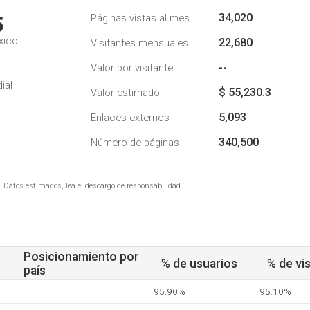
34,020
Páginas vistas al mes
5
xico
22,680
Visitantes mensuales
--
Valor por visitante
ial
$ 55,230.3
Valor estimado
5,093
Enlaces externos
340,500
Número de páginas
. Datos estimados, lea el descargo de responsabilidad.
Posicionamiento por
% de usuarios
% de vis
país
95.90%
95.10%