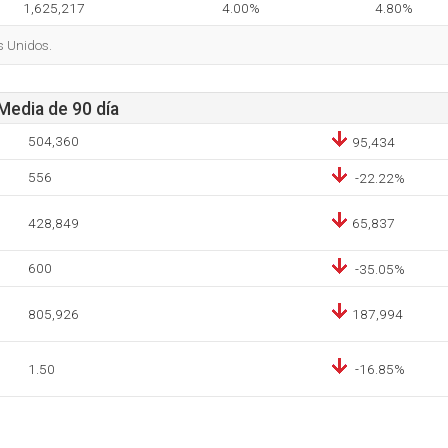
1,625,217
4.00%
4.80%
s Unidos.
 Media de 90 día
504,360
95,434
556
-22.22%
428,849
65,837
600
-35.05%
805,926
187,994
1.50
-16.85%