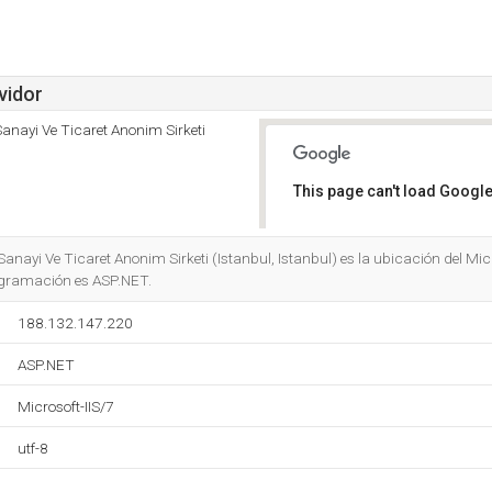
vidor
Sanayi Ve Ticaret Anonim Sirketi
This page can't load Google
Do you own this website?
Sanayi Ve Ticaret Anonim Sirketi (Istanbul, Istanbul) es la ubicación del Micr
rogramación es ASP.NET.
188.132.147.220
ASP.NET
Microsoft-IIS/7
utf-8