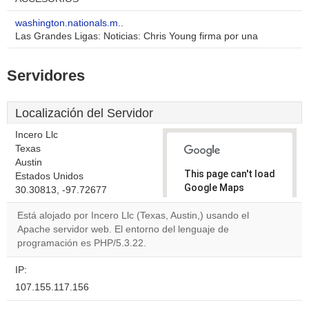
washington.nationals.m..
Las Grandes Ligas: Noticias: Chris Young firma por una
Servidores
Localización del Servidor
Incero Llc
Texas
Austin
This page can't load
Estados Unidos
Google Maps
30.30813, -97.72677
correctly.
Está alojado por Incero Llc (Texas, Austin,) usando el
Apache servidor web. El entorno del lenguaje de
Do you
OK
programación es PHP/5.3.22.
own this
website?
IP:
107.155.117.156