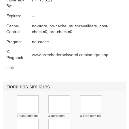
Powered-
PHP/5.3.22
By:
Expires:
--
Cache-
no-store, no-cache, must-revalidate, post-
Control:
check=0, pre-check=0
Pragma:
no-cache
X-
www.arrechederaclaverol.com/xmlrpc.php
Pingback:
Link:
Dominios similares
a-casa.com.mx
a-cero.com
a-cero.com.mx