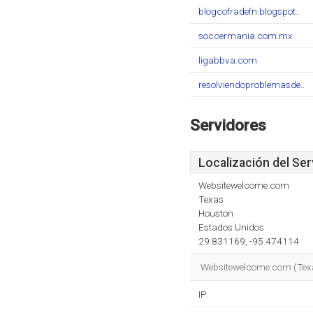
blogcofradefn.blogspot..
soccermania.com.mx
ligabbva.com
resolviendoproblemasde..
Servidores
Localización del Ser
Websitewelcome.com
Texas
Houston
Estados Unidos
29.831169, -95.474114
Websitewelcome.com (Texas
IP: