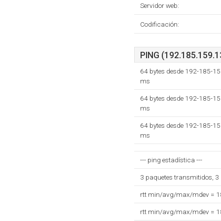
Servidor web:
Codificación:
PING (192.185.159.13
64 bytes desde 192-185-15
ms
64 bytes desde 192-185-15
ms
64 bytes desde 192-185-15
ms
--- ping estadística ---
3 paquetes transmitidos, 3
rtt min/avg/max/mdev = 
rtt min/avg/max/mdev = 