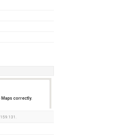
 Maps correctly.
OK
.159.131.