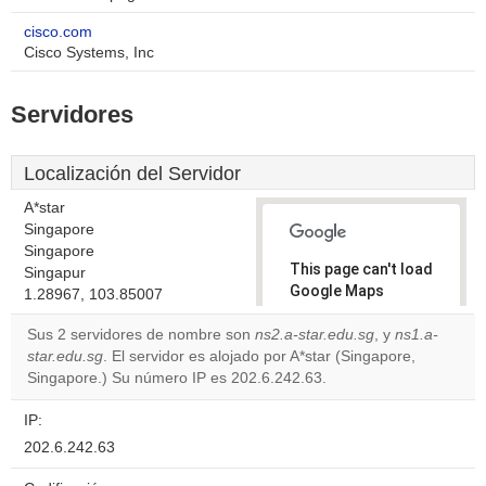
cisco.com
Cisco Systems, Inc
Servidores
Localización del Servidor
A*star
Singapore
Singapore
This page can't load
Singapur
Google Maps
1.28967, 103.85007
correctly.
Sus 2 servidores de nombre son
ns2.a-star.edu.sg
, y
ns1.a-
star.edu.sg
. El servidor es alojado por A*star (Singapore,
Do you
OK
Singapore.) Su número IP es 202.6.242.63.
own this
website?
IP:
202.6.242.63