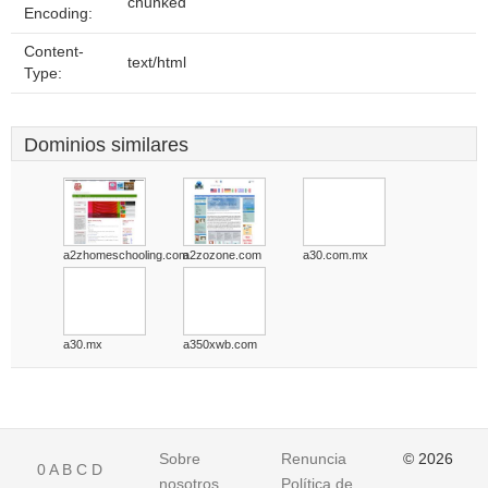
chunked
Encoding:
Content-
text/html
Type:
Dominios similares
a2zhomeschooling.com
a2zozone.com
a30.com.mx
a30.mx
a350xwb.com
Sobre
Renuncia
© 2026
0
A
B
C
D
nosotros
Política de