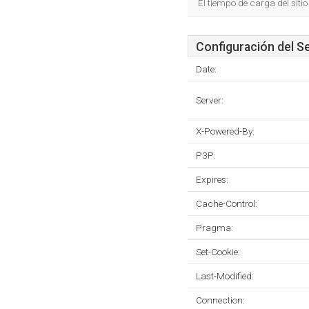
El tiempo de carga del sit
Configuración del S
Date:
Server:
X-Powered-By:
P3P:
Expires:
Cache-Control:
Pragma:
Set-Cookie:
Last-Modified:
Connection: