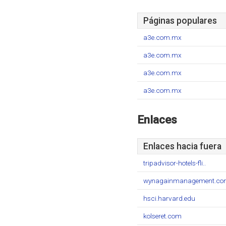
Páginas populares
a3e.com.mx
a3e.com.mx
a3e.com.mx
a3e.com.mx
Enlaces
Enlaces hacia fuera
tripadvisor-hotels-fli..
wynagainmanagement.c
hsci.harvard.edu
kolseret.com