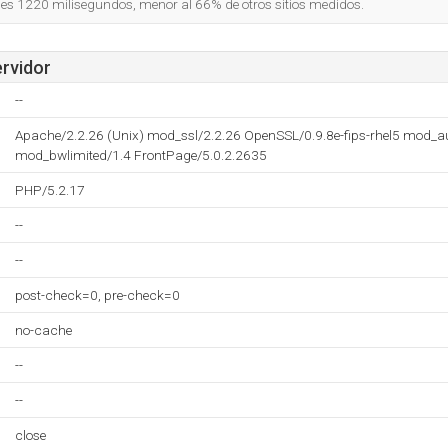
io es 1220 milisegundos, menor al 66% de otros sitios medidos.
ervidor
--
Apache/2.2.26 (Unix) mod_ssl/2.2.26 OpenSSL/0.9.8e-fips-rhel5 mod_
mod_bwlimited/1.4 FrontPage/5.0.2.2635
PHP/5.2.17
--
--
post-check=0, pre-check=0
no-cache
--
--
close