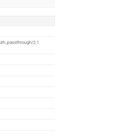
auth_passthrough/2.1