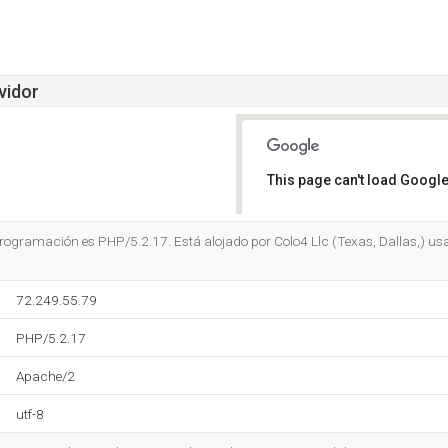
vidor
This page can't load Google
Do you own this website?
 programación es PHP/5.2.17. Está alojado por Colo4 Llc (Texas, Dallas,) u
72.249.55.79
PHP/5.2.17
Apache/2
utf-8