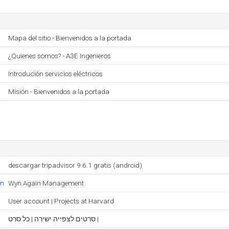
Mapa del sitio - Bienvenidos a la portada
¿Quienes somos? - A3E Ingenieros
Introdución servicios eléctricos
Misión - Bienvenidos a la portada
descargar tripadvisor 9.6.1 gratis (android)
om
Wyn Again Management
User account | Projects at Harvard
סרטים לצפייה ישירה | כל סרט |