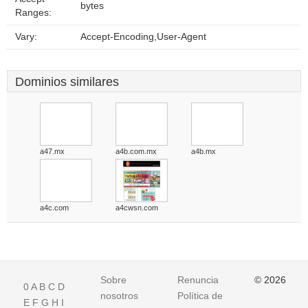
bytes
Ranges:
Vary:
Accept-Encoding,User-Agent
Dominios similares
a47.mx
a4b.com.mx
a4b.mx
a4c.com
a4cwsn.com
Sobre
Renuncia
© 2026
0
A
B
C
D
nosotros
Política de
E
F
G
H
I