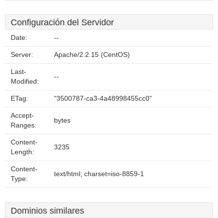
Configuración del Servidor
Date:
--
Server:
Apache/2.2.15 (CentOS)
Last-
--
Modified:
ETag:
"3500787-ca3-4a48998455cc0"
Accept-
bytes
Ranges:
Content-
3235
Length:
Content-
text/html; charset=iso-8859-1
Type:
Dominios similares