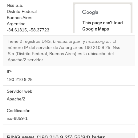
Nss S.a.
Distrito Federal
Buenos Aires
This page can't load
Argentina
Google Maps
-34.61315, -58.37723
correctly.
Tiene 2 registros DNS,
b.ns.aa.org.ar
, y
ns.aa.org.ar
. El
número IP del servidor de Aa.org.ar es 190.210.9.25. Nss
Do you
OK
S.a (Distrito Federal, Buenos Aires) es la ubicación del
own this
website?
Apache/2 servidor.
IP:
190.210.9.25
Servidor web:
Apache/2
Codificación:
iso-8859-1
PING www. (190.210.9.25) 56(84) bytes