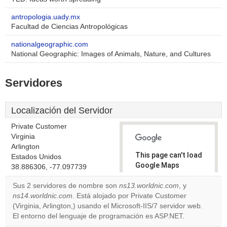
antropologia.uady.mx
Facultad de Ciencias Antropológicas
nationalgeographic.com
National Geographic: Images of Animals, Nature, and Cultures
Servidores
Localización del Servidor
Private Customer
Virginia
Arlington
This page can't load
Estados Unidos
Google Maps
38.886306, -77.097739
correctly.
Sus 2 servidores de nombre son
ns13.worldnic.com
, y
ns14.worldnic.com
. Está alojado por Private Customer
Do you
OK
(Virginia, Arlington,) usando el Microsoft-IIS/7 servidor web.
own this
website?
El entorno del lenguaje de programación es ASP.NET.