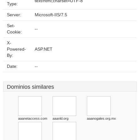
text/html;charset=UTF-8
Type:
Server:
Microsoft-IIS/7.5
Set-
--
Cookie:
X-
Powered-
ASP.NET
By:
Date:
--
Dominios similares
aaanetaccess.com
aaanld.org
aaanogales.org.mx