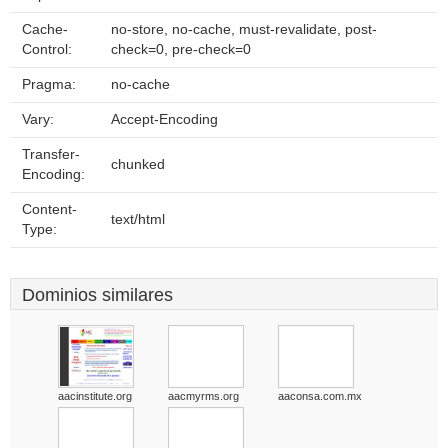
Cache-
no-store, no-cache, must-revalidate, post-
Control:
check=0, pre-check=0
Pragma:
no-cache
Vary:
Accept-Encoding
Transfer-
chunked
Encoding:
Content-
text/html
Type:
Dominios similares
aacinstitute.org
aacmyrms.org
aaconsa.com.mx