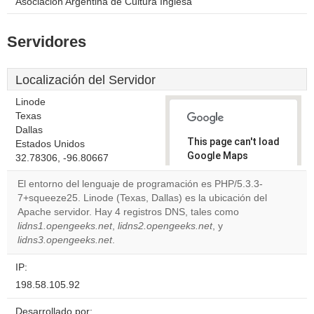
Asociación Argentina de Cultura Inglesa
Servidores
Localización del Servidor
Linode
Texas
Dallas
This page can't load
Estados Unidos
Google Maps
32.78306, -96.80667
correctly.
El entorno del lenguaje de programación es PHP/5.3.3-
7+squeeze25. Linode (Texas, Dallas) es la ubicación del
Do you
OK
Apache servidor. Hay 4 registros DNS, tales como
own this
website?
lidns1.opengeeks.net
,
lidns2.opengeeks.net
, y
lidns3.opengeeks.net
.
IP:
198.58.105.92
Desarrollado por: