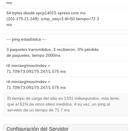
ms
64 bytes desde xpcp14015.xpress.com.mx
(201.175.21.249): icmp_seq=3 ttl=50 tiempo=72.3
ms
--- ping estadística ---
3 paquetes transmitidos, 3 recibieron, 0% pérdida
de paquetes, tiempo 2000ms
rtt min/avg/max/mdev =
71.709/73.091/75.247/1.575 ms
rtt min/avg/max/mdev =
71.709/73.091/75.247/1.575 ms
El tiempo de carga del sitio es 1331 milisegundos, más lento
que el 61% de otros sitios medidos. A su vez, un ping al
servidor da un tiempo de 71.7 ms.
Configuración del Servidor