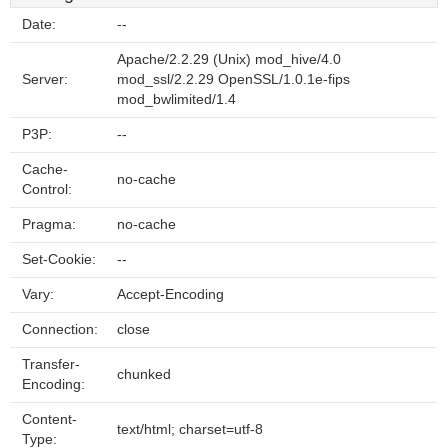
Date:
--
Apache/2.2.29 (Unix) mod_hive/4.0
Server:
mod_ssl/2.2.29 OpenSSL/1.0.1e-fips
mod_bwlimited/1.4
P3P:
--
Cache-
no-cache
Control:
Pragma:
no-cache
Set-Cookie:
--
Vary:
Accept-Encoding
Connection:
close
Transfer-
chunked
Encoding:
Content-
text/html; charset=utf-8
Type: