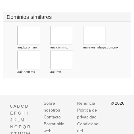
Dominios similares
aajob.com.mx
aajr.com.mx
aajreyeshidalgo.com.mx
aak.com.mx
aak.mx
Sobre
Renuncia
© 2026
0
A
B
C
D
nosotros
Política de
E
F
G
H
I
Contacto
privacidad
J
K
L
M
Borrar sitio
Condiciones
N
O
P
Q
R
web
del
S
T
U
V
W