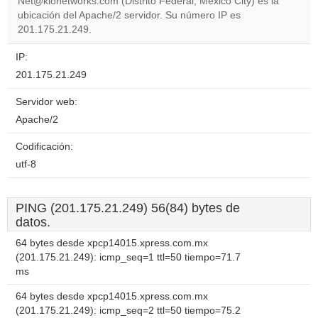
Net@kionetworks.com (Distrito Federal, Mexico City) es la
ubicación del Apache/2 servidor. Su número IP es
Do you
OK
201.175.21.249.
own this
website?
IP:
201.175.21.249
Servidor web:
Apache/2
Codificación:
utf-8
PING (201.175.21.249) 56(84) bytes de
datos.
64 bytes desde xpcp14015.xpress.com.mx
(201.175.21.249): icmp_seq=1 ttl=50 tiempo=71.7
ms
64 bytes desde xpcp14015.xpress.com.mx
(201.175.21.249): icmp_seq=2 ttl=50 tiempo=75.2