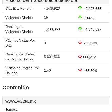
Historial del Tráfico Media de 90 día
Clasifica Mundial
4,578,923
-2,427,633
Visitantes Diarios
39
+100%
Ranking de
4,288,963
-4,548,897
Visitantes Diarios
Páginas Vistas Por
0
-23.96%
Dia
Ranking de Visitas
5,601,536
666,313
de Página Diarias
Visitas de Página Por
1.40
-68.50%
Usuario
Contenido
www.Aaitsa.mx
Temas: