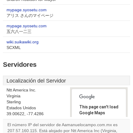
mypage.syosetu.com
アリス さんのマイページ
mypage.syosetu.com
五六八一二三
wiki.suikawiki.org
SCXML
Servidores
Localización del Servidor
Ntt America Inc.
Virginia
Sterling
This page can't load
Estados Unidos
Google Maps
39.00622, -77.4286
correctly.
El número IP del servidor de Aamanuelocampo.com.mx es
207.57.160.115. Está alojado por Ntt America Inc (Virginia,
Do you