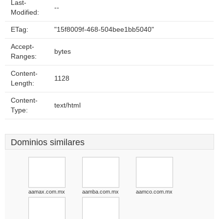
Last-
--
Modified:
ETag:
"15f8009f-468-504bee1bb5040"
Accept-
bytes
Ranges:
Content-
1128
Length:
Content-
text/html
Type:
Dominios similares
aamax.com.mx
aamba.com.mx
aamco.com.mx