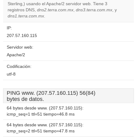
OK
Sterling,) usando el Apache/2 servidor web. Tiene 3
own this
website?
registros DNS,
dns2.terra.com.mx
,
dns3.terra.com.mx
, y
dns1.terra.com.mx
.
IP:
207.57.160.115
Servidor web:
Apache/2
Codificación:
utf-8
PING www. (207.57.160.115) 56(84)
bytes de datos.
64 bytes desde www. (207.57.160.115):
icmp_seq=1 ttl=51 tiempo=46.8 ms
64 bytes desde www. (207.57.160.115):
icmp_seq=2 ttl=51 tiempo=47.8 ms