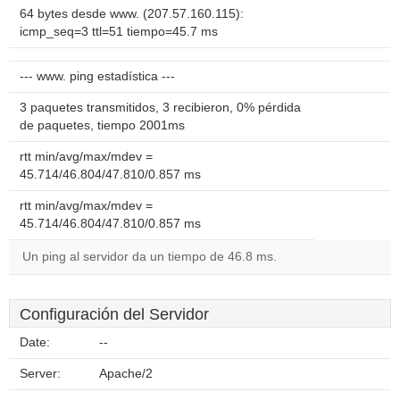
64 bytes desde www. (207.57.160.115):
icmp_seq=3 ttl=51 tiempo=45.7 ms
--- www. ping estadística ---
3 paquetes transmitidos, 3 recibieron, 0% pérdida
de paquetes, tiempo 2001ms
rtt min/avg/max/mdev =
45.714/46.804/47.810/0.857 ms
rtt min/avg/max/mdev =
45.714/46.804/47.810/0.857 ms
Un ping al servidor da un tiempo de 46.8 ms.
Configuración del Servidor
Date:
--
Server:
Apache/2