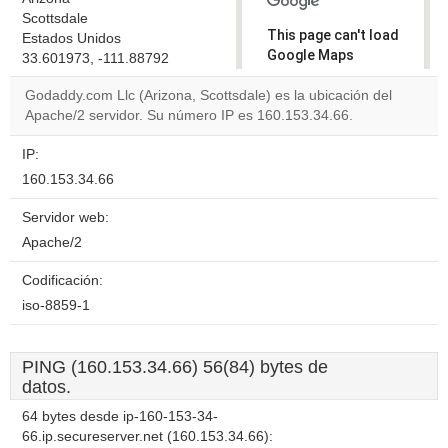
Scottsdale
This page can't load
Estados Unidos
Google Maps
33.601973, -111.88792
correctly.
Godaddy.com Llc (Arizona, Scottsdale) es la ubicación del
Apache/2 servidor. Su número IP es 160.153.34.66.
Do you
OK
own this
website?
IP:
160.153.34.66
Servidor web:
Apache/2
Codificación:
iso-8859-1
PING (160.153.34.66) 56(84) bytes de
datos.
64 bytes desde ip-160-153-34-
66.ip.secureserver.net (160.153.34.66):