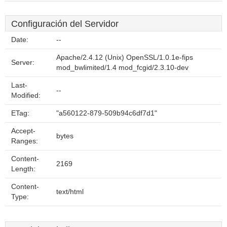
Configuración del Servidor
Date:
--
Apache/2.4.12 (Unix) OpenSSL/1.0.1e-fips
Server:
mod_bwlimited/1.4 mod_fcgid/2.3.10-dev
Last-
--
Modified:
ETag:
"a560122-879-509b94c6df7d1"
Accept-
bytes
Ranges:
Content-
2169
Length:
Content-
text/html
Type: