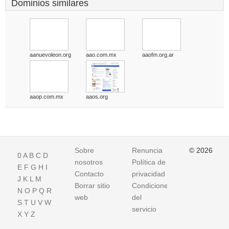
Dominios similares
aanuevoleon.org
aao.com.mx
aaofm.org.ar
aaop.com.mx
aaos.org
Sobre
Renuncia
© 2026
0
A
B
C
D
nosotros
Política de
E
F
G
H
I
Contacto
privacidad
J
K
L
M
Borrar sitio
Condiciones
N
O
P
Q
R
web
del
S
T
U
V
W
servicio
X
Y
Z