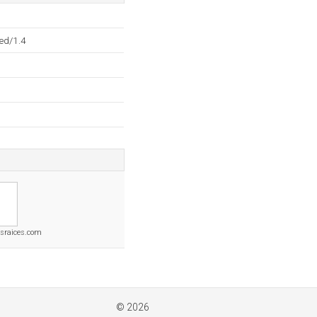
ed/1.4
esraices.com
© 2026