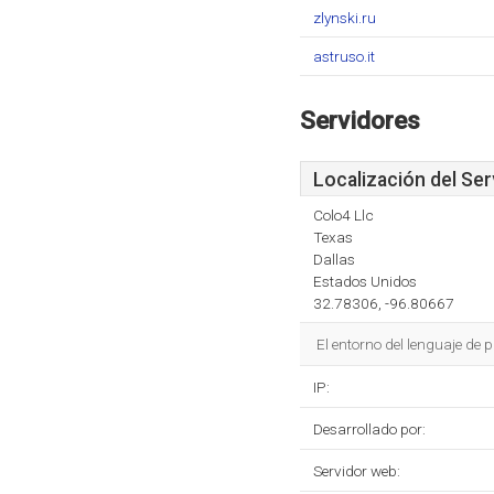
zlynski.ru
astruso.it
Servidores
Localización del Ser
Colo4 Llc
Texas
Dallas
Estados Unidos
32.78306, -96.80667
El entorno del lenguaje de
IP:
Desarrollado por:
Servidor web: