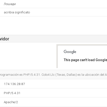
Лошади
acribia significato
vidor
This page can't load Google
Do you own this website?
 programación es PHP/5.4.31. Colo4 Llc (Texas, Dallas) es la ubicación del 
174.136.28.87
PHP/5.4.31
Apache/2