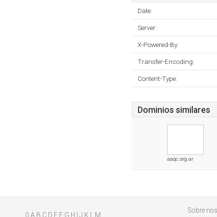
Date:
Server:
X-Powered-By:
Transfer-Encoding:
Content-Type:
Dominios similares
aaqc.org.ar
Sobre nos
0
A
B
C
D
E
F
G
H
I
J
K
L
M