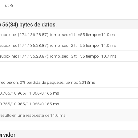
utf-8
 56(84) bytes de datos.
neubox.net (174.136.28.87): icmp_seq=1 ttl=55 tiempo=11.0 ms
neubox.net (174.136.28.87): icmp_seq=2 ttl=55 tiempo=11.0 ms
neubox.net (174.136.28.87): icmp_seq=3 ttl=55 tiempo=10.7 ms
 recibieron, 0% pérdida de paquetes, tiempo 2013ms
10.765/10.965/11.066/0.165 ms
10.765/10.965/11.066/0.165 ms
 resultó en una respuesta de 11.0 ms.
ervidor