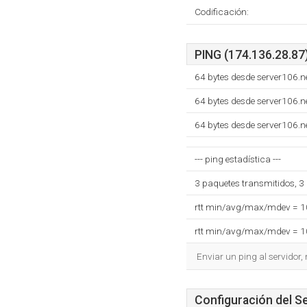
Codificación:
PING (174.136.28.87)
64 bytes desde server106.
64 bytes desde server106.
64 bytes desde server106.
--- ping estadística ---
3 paquetes transmitidos, 3
rtt min/avg/max/mdev = 
rtt min/avg/max/mdev = 
Enviar un ping al servidor,
Configuración del S