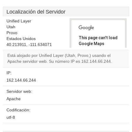
Localización del Servidor
Unified Layer
Utah
Provo
This page can't load
Estados Unidos
Google Maps
40.213911, -111.634071
correctly.
Está alojado por Unified Layer (Utah, Provo,) usando el
Apache servidor web. Su número IP es 162.144.66.244.
Do you
OK
own this
website?
IP:
162.144.66.244
Servidor web:
Apache
Codificación:
utf-8