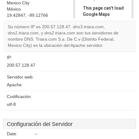
Mexico City
This page can't load
México
Google Maps
19.42847, -99.12766
correctly.
Su número IP es 200.57.128.47.
dns3.triara.com
,
dns1.triara.com
, y
dns2.triara.com
son tus servidores de
Do you
OK
nombre DNS. Triara.com S.a. De C.v (Distrito Federal,
own this
website?
Mexico City) es la ubicación del Apache servidor.
IP:
200.57.128.47
Servidor web:
Apache
Codificación:
utf-8
Configuración del Servidor
Date:
--