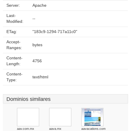
Server:
Apache
Last-
--
Modified:
ETag:
"183c9-1294-717a11c0"
Accept-
bytes
Ranges:
Content-
4756
Length:
Content-
text/html
Type:
Dominios similares
aav.com.mx
aava.mx
aavacations.com