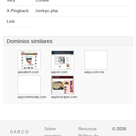
Vary:
Cookie
X-Pingback:
/xmlrpc.php
Link:
Dominios similares
aaxatech.com
aaxon.com
aaya.com.mx
aaycommunity.com
aayisrecipes.com
Sobre
Renuncia
© 2026
0
A
B
C
D
nosotros
Política de