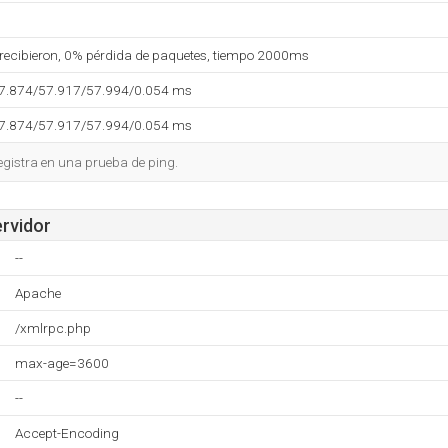
 recibieron, 0% pérdida de paquetes, tiempo 2000ms
57.874/57.917/57.994/0.054 ms
57.874/57.917/57.994/0.054 ms
egistra en una prueba de ping.
ervidor
--
Apache
/xmlrpc.php
max-age=3600
--
Accept-Encoding