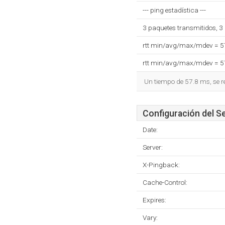
--- ping estadística ---
3 paquetes transmitidos, 3
rtt min/avg/max/mdev = 
rtt min/avg/max/mdev = 
Un tiempo de 57.8 ms, se r
Configuración del S
Date:
Server:
X-Pingback:
Cache-Control:
Expires:
Vary: