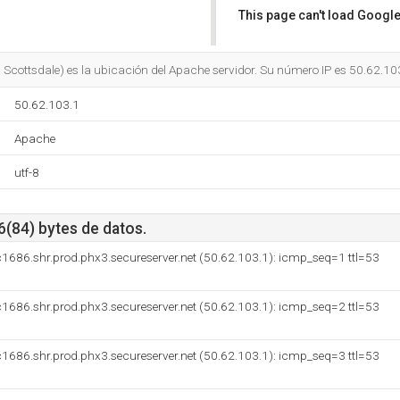
This page can't load Google
Do you own this website?
Scottsdale) es la ubicación del Apache servidor. Su número IP es 50.62.10
50.62.103.1
Apache
utf-8
6(84) bytes de datos.
1686.shr.prod.phx3.secureserver.net (50.62.103.1): icmp_seq=1 ttl=53
1686.shr.prod.phx3.secureserver.net (50.62.103.1): icmp_seq=2 ttl=53
1686.shr.prod.phx3.secureserver.net (50.62.103.1): icmp_seq=3 ttl=53