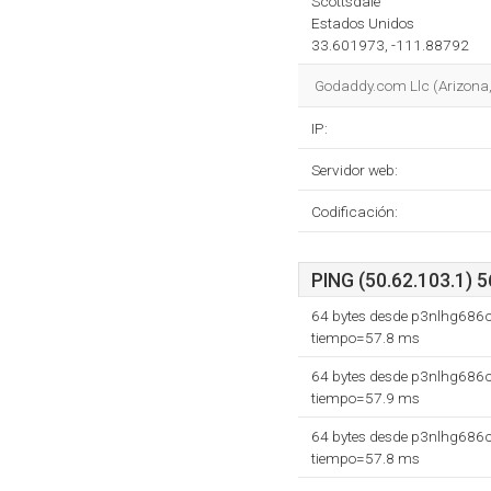
Scottsdale
Estados Unidos
33.601973, -111.88792
Godaddy.com Llc (Arizona, 
IP:
Servidor web:
Codificación:
PING (50.62.103.1) 5
64 bytes desde p3nlhg686c
tiempo=57.8 ms
64 bytes desde p3nlhg686c
tiempo=57.9 ms
64 bytes desde p3nlhg686c
tiempo=57.8 ms