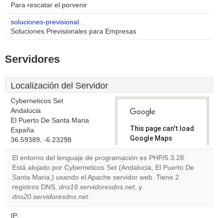
Para rescatar el porvenir
soluciones-previsional..
Soluciones Previsionales para Empresas
Servidores
Localización del Servidor
Cyberneticos Set
Andalucia
El Puerto De Santa Maria
This page can't load
España
Google Maps
36.59389, -6.23298
correctly.
El entorno del lenguaje de programación es PHP/5.3.28.
Está alojado por Cyberneticos Set (Andalucia, El Puerto De
Do you
OK
Santa Maria,) usando el Apache servidor web. Tiene 2
own this
website?
registros DNS,
dns19.servidoresdns.net
, y
dns20.servidoresdns.net
.
IP: