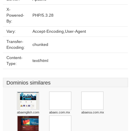
X-
Powered-
PHP/5.3.28
By:
Vary:
Accept-Encoding,User-Agent
Transfer-
chunked
Encoding:
Content-
text/html
Type:
Dominios similares
abaenglish.com
abaes.com.mx
abaesa.com.mx