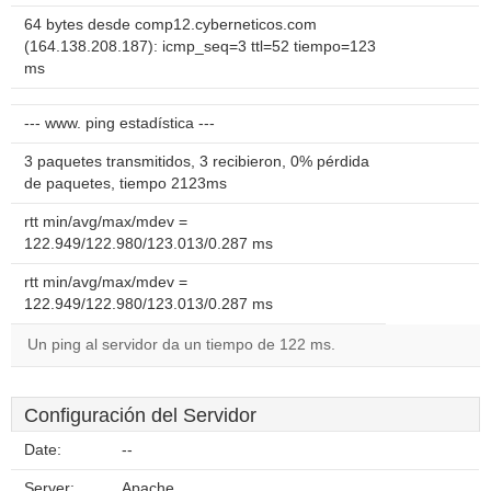
64 bytes desde comp12.cyberneticos.com
(164.138.208.187): icmp_seq=3 ttl=52 tiempo=123
ms
--- www. ping estadística ---
3 paquetes transmitidos, 3 recibieron, 0% pérdida
de paquetes, tiempo 2123ms
rtt min/avg/max/mdev =
122.949/122.980/123.013/0.287 ms
rtt min/avg/max/mdev =
122.949/122.980/123.013/0.287 ms
Un ping al servidor da un tiempo de 122 ms.
Configuración del Servidor
Date:
--
Server:
Apache