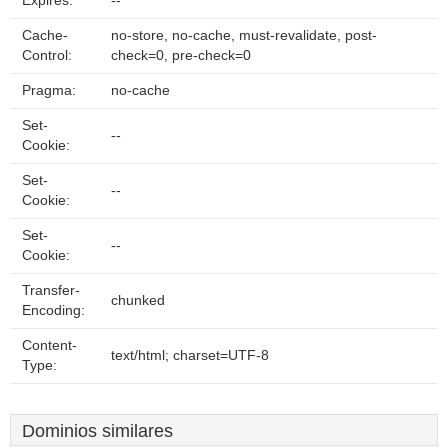
Expires:
--
Cache-
no-store, no-cache, must-revalidate, post-
Control:
check=0, pre-check=0
Pragma:
no-cache
Set-
--
Cookie:
Set-
--
Cookie:
Set-
--
Cookie:
Transfer-
chunked
Encoding:
Content-
text/html; charset=UTF-8
Type:
Dominios similares