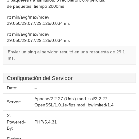
3 paquetes transmitidos, 3 recibieron, 0% pérdida
de paquetes, tiempo 2000ms
rtt min/avg/max/mdev =
29.050/29.077/29.125/0.034 ms
rtt min/avg/max/mdev =
29.050/29.077/29.125/0.034 ms
Enviar un ping al servidor, resultó en una respuesta de 29.1
ms.
Configuración del Servidor
Date:
--
Apache/2.2.27 (Unix) mod_ssl/2.2.27
Server:
OpenSSL/1.0.1e-fips mod_bwlimited/1.4
X-
Powered-
PHP/5.4.31
By: