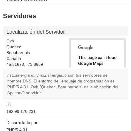
Servidores
Localización del Servidor
Ovh
Quebec
Beauharnois
This page can't load
Canadá
Google Maps
45.31678, -73.8659
correctly.
ns1.sinergia.io
, y
ns2.sinergia.io
son tus servidores de
nombre DNS. El entorno del lenguaje de programación es
Do you
OK
PHP/5.4.31. Ovh (Quebec, Beauharnois) es la ubicación del
own this
website?
Apache/2 servidor.
IP:
192.99.170.231
Desarrollado por:
PHP/5.4.31