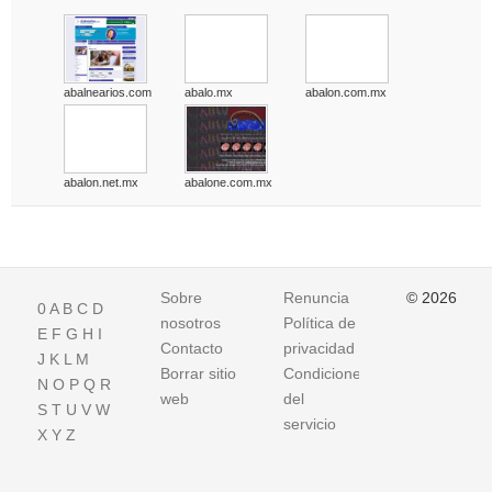
abalnearios.com
abalo.mx
abalon.com.mx
abalon.net.mx
abalone.com.mx
Sobre
Renuncia
© 2026
0
A
B
C
D
nosotros
Política de
E
F
G
H
I
Contacto
privacidad
J
K
L
M
Borrar sitio
Condiciones
N
O
P
Q
R
web
del
S
T
U
V
W
servicio
X
Y
Z