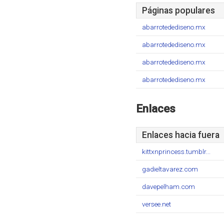
Páginas populares
abarrotedediseno.mx
abarrotedediseno.mx
abarrotedediseno.mx
abarrotedediseno.mx
Enlaces
Enlaces hacia fuera
kittxnprincess.tumblr...
gadieltavarez.com
davepelham.com
versee.net