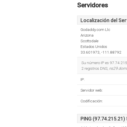
Servidores
Localización del Ser
Godaddy.com Llc
Arizona
Scottsdale
Estados Unidos
33.601973, -111.88792
Su número IP es 97.74.215.
2 registros DNS,
ns29.doma
IP:
Servidor web:
Codificación:
PING (97.74.215.21) 