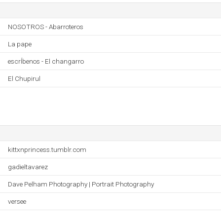
NOSOTROS - Abarroteros
La pape
escrÍbenos - El changarro
El Chupirul
kittxnprincess.tumblr.com
gadieltavarez
Dave Pelham Photography | Portrait Photography
versee