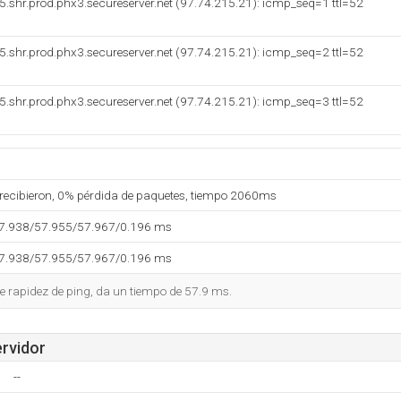
.shr.prod.phx3.secureserver.net (97.74.215.21): icmp_seq=1 ttl=52
.shr.prod.phx3.secureserver.net (97.74.215.21): icmp_seq=2 ttl=52
.shr.prod.phx3.secureserver.net (97.74.215.21): icmp_seq=3 ttl=52
 recibieron, 0% pérdida de paquetes, tiempo 2060ms
57.938/57.955/57.967/0.196 ms
57.938/57.955/57.967/0.196 ms
 rapidez de ping, da un tiempo de 57.9 ms.
ervidor
--