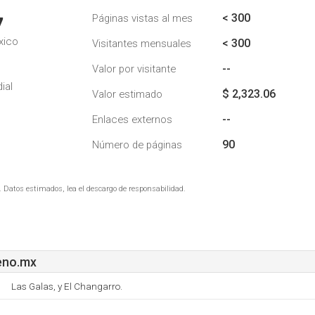
< 300
Páginas vistas al mes
7
xico
< 300
Visitantes mensuales
--
Valor por visitante
ial
$ 2,323.06
Valor estimado
--
Enlaces externos
90
Número de páginas
. Datos estimados, lea el descargo de responsabilidad.
eno.mx
Las Galas, y El Changarro.