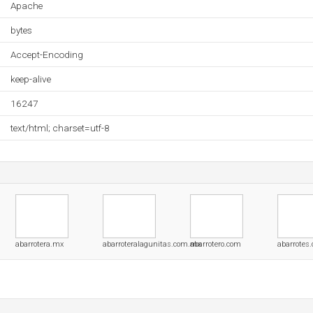
Apache
bytes
Accept-Encoding
keep-alive
16247
text/html; charset=utf-8
abarrotera.mx
abarroteralagunitas.com.mx
abarrotero.com
abarrotes