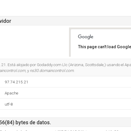
vidor
This page can't load Google
Do you own this website?
21. Está alojado por Godaddy.com Llc (Arizona, Scottsdale,) usando el Apa
incontrol.com
, y
ns30.domaincontrol.com
.
97.74.215.21
Apache
utf-8
56(84) bytes de datos.