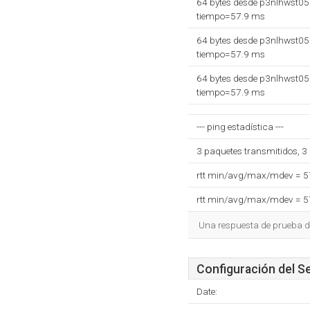
64 bytes desde p3nlhwst055
tiempo=57.9 ms
64 bytes desde p3nlhwst055
tiempo=57.9 ms
64 bytes desde p3nlhwst055
tiempo=57.9 ms
--- ping estadística ---
3 paquetes transmitidos, 3
rtt min/avg/max/mdev = 
rtt min/avg/max/mdev = 
Una respuesta de prueba de
Configuración del S
Date: