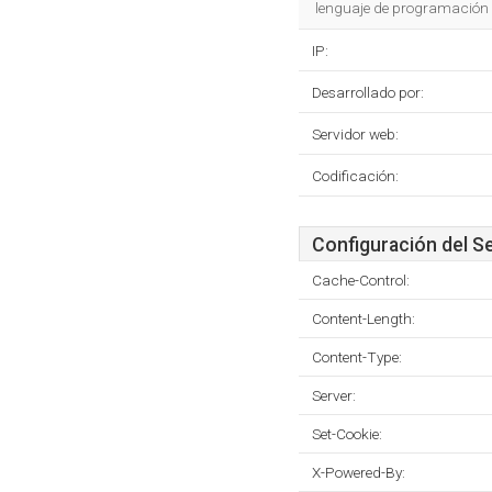
lenguaje de programación
IP:
Desarrollado por:
Servidor web:
Codificación:
Configuración del S
Cache-Control:
Content-Length:
Content-Type:
Server:
Set-Cookie:
X-Powered-By: