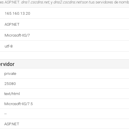
 es ASP.NET.
dns1.cscdns.net
, y
dns2.cscdns.net
son tus servidores de nomb
165.160.13.20
ASP.NET
Microsoft-IIS/7
utf-8
ervidor
private
25080
text/html
Microsoft-IIS/7.5
--
ASP.NET