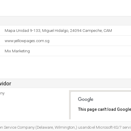
Mapa Unidad 9-133, Miguel Hidalgo, 24094 Campeche, CAM
www.yellowpages.com.sg
Mix Marketing
vidor
any
This page can't load Google
Do you own this website?
on Service Company (Delaware, Wilmington,) usando el Microsoft-IIS/7 servid