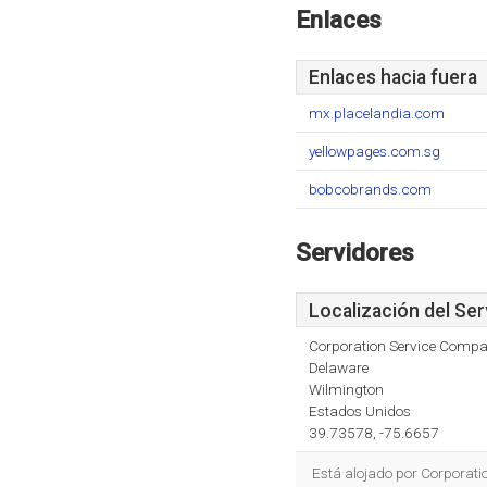
Enlaces
Enlaces hacia fuera
mx.placelandia.com
yellowpages.com.sg
bobcobrands.com
Servidores
Localización del Ser
Corporation Service Comp
Delaware
Wilmington
Estados Unidos
39.73578, -75.6657
Está alojado por Corporati