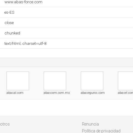
www.abas-force.com
es-ES
close
chunked
text/html; charset=utf-8
abasal.com
abascom.com.mx
abaseguros.com
abasel.c
otros
Renuncia
Política de privacidad