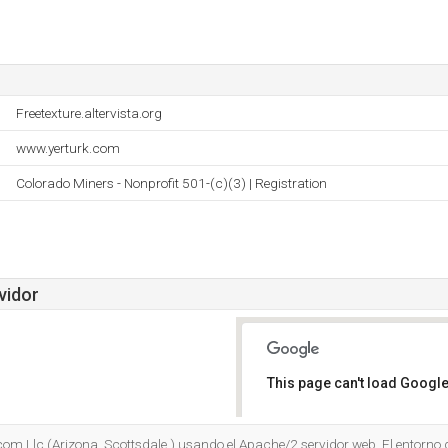
Freetexture.altervista.org
www.yerturk.com
Colorado Miners - Nonprofit 501-(c)(3) | Registration
vidor
This page can't load Google
Do you own this website?
om Llc (Arizona, Scottsdale,) usando el Apache/2 servidor web. El entorno d