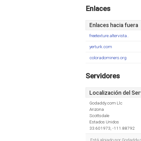
Enlaces
Enlaces hacia fuera
freetexture.altervista..
yerturk.com
coloradominers.org
Servidores
Localización del Ser
Godaddy.com Llc
Arizona
Scottsdale
Estados Unidos
33.601973, -111.88792
Está alojado por Godaddy.c