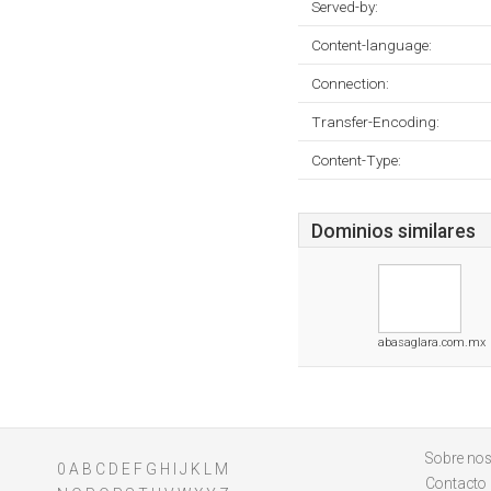
Served-by:
Content-language:
Connection:
Transfer-Encoding:
Content-Type:
Dominios similares
abasaglara.com.mx
Sobre nos
0
A
B
C
D
E
F
G
H
I
J
K
L
M
Contacto