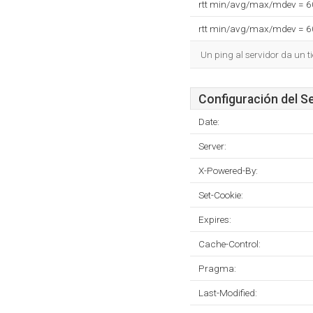
rtt min/avg/max/mdev = 
rtt min/avg/max/mdev = 
Un ping al servidor da un 
Configuración del S
Date:
Server:
X-Powered-By:
Set-Cookie:
Expires:
Cache-Control:
Pragma:
Last-Modified: