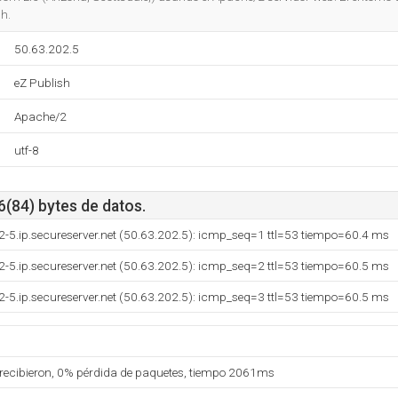
h.
50.63.202.5
eZ Publish
Apache/2
utf-8
6(84) bytes de datos.
2-5.ip.secureserver.net (50.63.202.5): icmp_seq=1 ttl=53 tiempo=60.4 ms
2-5.ip.secureserver.net (50.63.202.5): icmp_seq=2 ttl=53 tiempo=60.5 ms
2-5.ip.secureserver.net (50.63.202.5): icmp_seq=3 ttl=53 tiempo=60.5 ms
 recibieron, 0% pérdida de paquetes, tiempo 2061ms