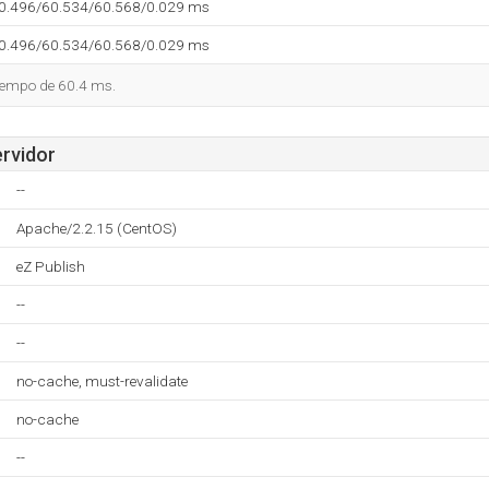
60.496/60.534/60.568/0.029 ms
60.496/60.534/60.568/0.029 ms
tiempo de 60.4 ms.
ervidor
--
Apache/2.2.15 (CentOS)
eZ Publish
--
--
no-cache, must-revalidate
no-cache
--