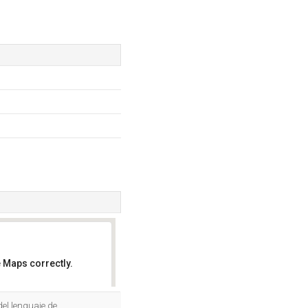
 Maps correctly.
OK
el lenguaje de