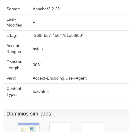
Server:
Apache/2.2.22
Last-
--
Modified:
ETag:
"269f-bd7-4b64751abf600"
Accept-
bytes
Ranges:
Content-
3031
Length:
Vary:
Accept-Encoding,User-Agent
Content-
text/html
Type:
Dominios similares