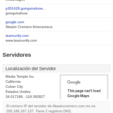
p301428.goingviralnow...
goingviralnow
google.com
Abasto Cremero Amecameca
teamunify.com
www.teamunify.com
Servidores
Localización del Servidor
Media Temple Inc.
California
Culver City
This page can't load
Estados Unidos
Google Maps
34.017186, -118.392827
correctly.
El número IP del servidor de Abastocremero.com.mx es
205.186.187.137. Tiene 2 registros DNS,
Do you