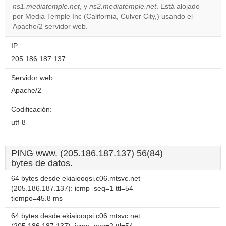
OK
ns1.mediatemple.net
, y
ns2.mediatemple.net
own this
. Está alojado
website?
por Media Temple Inc (California, Culver City,) usando el
Apache/2 servidor web.
IP:
205.186.187.137
Servidor web:
Apache/2
Codificación:
utf-8
PING www. (205.186.187.137) 56(84)
bytes de datos.
64 bytes desde ekiaiooqsi.c06.mtsvc.net
(205.186.187.137): icmp_seq=1 ttl=54
tiempo=45.8 ms
64 bytes desde ekiaiooqsi.c06.mtsvc.net