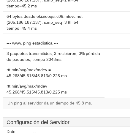
(205.186.187.137): icmp_seq=2 ttl=54
tiempo=45.2 ms
64 bytes desde ekiaiooqsi.c06.mtsvc.net
(205.186.187.137): icmp_seq=3 ttl=54
tiempo=45.4 ms
--- www. ping estadística ---
3 paquetes transmitidos, 3 recibieron, 0% pérdida
de paquetes, tiempo 2048ms
rtt min/avg/max/mdev =
45.268/45.515/45.813/0.225 ms
rtt min/avg/max/mdev =
45.268/45.515/45.813/0.225 ms
Un ping al servidor da un tiempo de 45.8 ms.
Configuración del Servidor
Date:
--