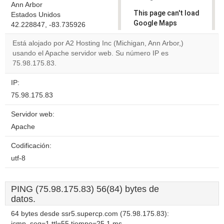
Ann Arbor
This page can't load
Estados Unidos
Google Maps
42.228847, -83.735926
correctly.
Está alojado por A2 Hosting Inc (Michigan, Ann Arbor,)
usando el Apache servidor web. Su número IP es
Do you
OK
75.98.175.83.
own this
website?
IP:
75.98.175.83
Servidor web:
Apache
Codificación:
utf-8
PING (75.98.175.83) 56(84) bytes de
datos.
64 bytes desde ssr5.supercp.com (75.98.175.83):
icmp_seq=1 ttl=55 tiempo=25.1 ms