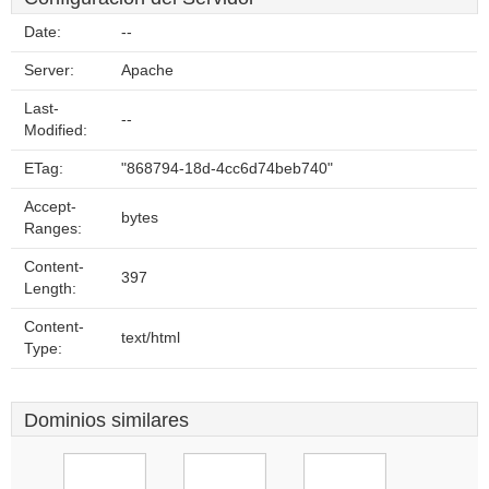
Date:
--
Server:
Apache
Last-
--
Modified:
ETag:
"868794-18d-4cc6d74beb740"
Accept-
bytes
Ranges:
Content-
397
Length:
Content-
text/html
Type:
Dominios similares