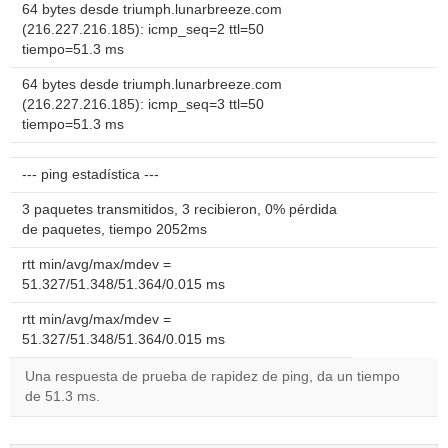
64 bytes desde triumph.lunarbreeze.com
(216.227.216.185): icmp_seq=2 ttl=50
tiempo=51.3 ms
64 bytes desde triumph.lunarbreeze.com
(216.227.216.185): icmp_seq=3 ttl=50
tiempo=51.3 ms
--- ping estadística ---
3 paquetes transmitidos, 3 recibieron, 0% pérdida
de paquetes, tiempo 2052ms
rtt min/avg/max/mdev =
51.327/51.348/51.364/0.015 ms
rtt min/avg/max/mdev =
51.327/51.348/51.364/0.015 ms
Una respuesta de prueba de rapidez de ping, da un tiempo
de 51.3 ms.