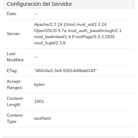
Configuración del Servidor
Date:
--
Apache/2.2.24 (Unix) mod_ssl/2.2.24
OpenSSL/0.9.7a mod_auth_passthrough/2.1
Server:
mod_bwlimited/1.4 FrontPage/5.0.2.2635
mod_fcgid/2.3.6
Last-
--
Modified:
ETag:
"460c0a3-3e9-50014d0bdd140"
Accept-
bytes
Ranges:
Content-
1001
Length:
Content-
text/html
Type: