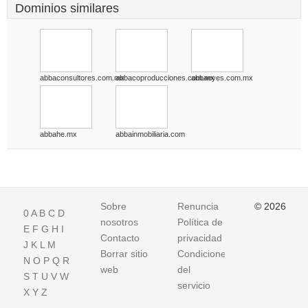
Dominios similares
abbaconsultores.com.mx
abbacoproducciones.com.mx
abbaeyes.com.mx
abbahe.mx
abbainmobiliaria.com
Sobre
Renuncia
© 2026
0
A
B
C
D
nosotros
Política de
E
F
G
H
I
Contacto
privacidad
J
K
L
M
Borrar sitio
Condiciones
N
O
P
Q
R
web
del
S
T
U
V
W
servicio
X
Y
Z