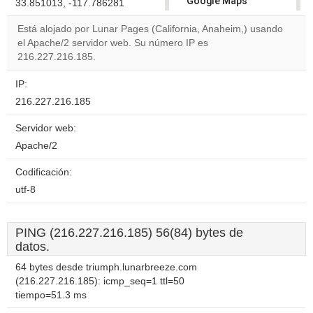
Google Maps
33.851013, -117.786281
correctly.
Está alojado por Lunar Pages (California, Anaheim,) usando
el Apache/2 servidor web. Su número IP es
Do you
OK
216.227.216.185.
own this
website?
IP:
216.227.216.185
Servidor web:
Apache/2
Codificación:
utf-8
PING (216.227.216.185) 56(84) bytes de
datos.
64 bytes desde triumph.lunarbreeze.com
(216.227.216.185): icmp_seq=1 ttl=50
tiempo=51.3 ms