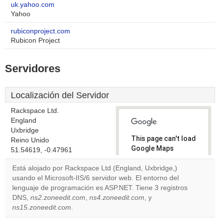
uk.yahoo.com
Yahoo
rubiconproject.com
Rubicon Project
Servidores
Localización del Servidor
Rackspace Ltd.
England
Uxbridge
This page can't load
Reino Unido
Google Maps
51.54619, -0.47961
correctly.
Está alojado por Rackspace Ltd (England, Uxbridge,)
usando el Microsoft-IIS/6 servidor web. El entorno del
Do you
OK
lenguaje de programación es ASP.NET. Tiene 3 registros
own this
website?
DNS,
ns2.zoneedit.com
,
ns4.zoneedit.com
, y
ns15.zoneedit.com
.