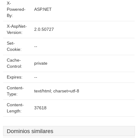
X-
Powered-
ASP.NET
By:
X-AspNet-
2.0.50727
Version:
Set-
--
Cookie:
Cache-
private
Control:
Expires:
--
Content-
text/html; charset=utf-8
Type:
Content-
37618
Length:
Dominios similares