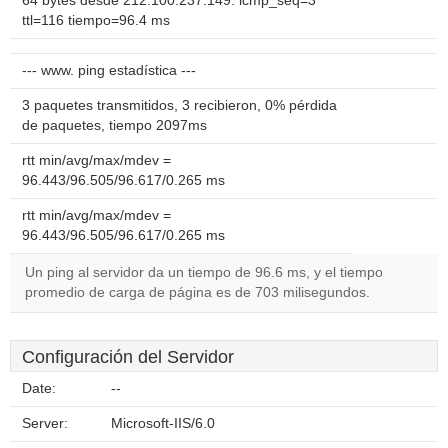
64 bytes desde 212.100.237.149: icmp_seq=3
ttl=116 tiempo=96.4 ms
--- www. ping estadística ---
3 paquetes transmitidos, 3 recibieron, 0% pérdida
de paquetes, tiempo 2097ms
rtt min/avg/max/mdev =
96.443/96.505/96.617/0.265 ms
rtt min/avg/max/mdev =
96.443/96.505/96.617/0.265 ms
Un ping al servidor da un tiempo de 96.6 ms, y el tiempo
promedio de carga de página es de 703 milisegundos.
Configuración del Servidor
Date:
--
Server:
Microsoft-IIS/6.0