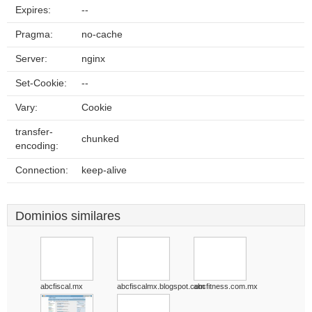
Expires:
--
Pragma:
no-cache
Server:
nginx
Set-Cookie:
--
Vary:
Cookie
transfer-
chunked
encoding:
Connection:
keep-alive
Dominios similares
abcfiscal.mx
abcfiscalmx.blogspot.com
abcfitness.com.mx