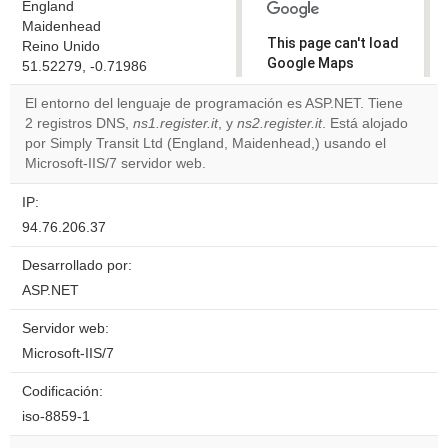
England
Maidenhead
This page can't load
Reino Unido
Google Maps
51.52279, -0.71986
correctly.
El entorno del lenguaje de programación es ASP.NET. Tiene
2 registros DNS,
ns1.register.it
, y
ns2.register.it
. Está alojado
Do you
OK
por Simply Transit Ltd (England, Maidenhead,) usando el
own this
website?
Microsoft-IIS/7 servidor web.
IP:
94.76.206.37
Desarrollado por:
ASP.NET
Servidor web:
Microsoft-IIS/7
Codificación:
iso-8859-1