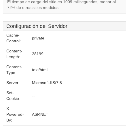
El tiempo de carga del sitio es 1009 milisegundos, menor al
72% de otros sitios medidos.
Configuración del Servidor
Cache-
private
Control:
Content-
28199
Length:
Content-
text/html
Type:
Server:
Microsoft-IIS/7.5
Set-
--
Cookie:
X-
Powered-
ASP.NET
By: