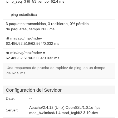
icmp_seq=3 ttl=53 tiempo=62.4 ms
--- ping estadística ---
3 paquetes transmitidos, 3 recibieron, 0% pérdida
de paquetes, tiempo 2065ms
rtt min/avg/max/mdev =
62.486/62.519/62.564/0.032 ms
rtt min/avg/max/mdev =
62.486/62.519/62.564/0.032 ms
Una respuesta de prueba de rapidez de ping, da un tiempo
de 62.5 ms.
Configuración del Servidor
Date:
--
Apache/2.4.12 (Unix) OpenSSL/1.0.1e-fips
Server:
mod_bwlimited/1.4 mod_fcgid/2.3.10-dev