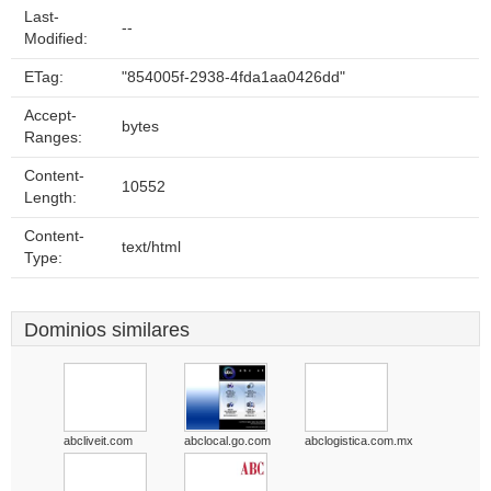
Last-
--
Modified:
ETag:
"854005f-2938-4fda1aa0426dd"
Accept-
bytes
Ranges:
Content-
10552
Length:
Content-
text/html
Type:
Dominios similares
abcliveit.com
abclocal.go.com
abclogistica.com.mx