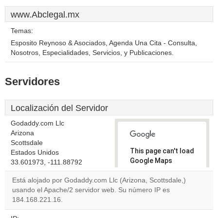
www.Abclegal.mx
Temas:
Esposito Reynoso & Asociados, Agenda Una Cita - Consulta,
Nosotros, Especialidades, Servicios, y Publicaciones.
Servidores
Localización del Servidor
Godaddy.com Llc
Arizona
Scottsdale
This page can't load
Estados Unidos
Google Maps
33.601973, -111.88792
correctly.
Está alojado por Godaddy.com Llc (Arizona, Scottsdale,)
usando el Apache/2 servidor web. Su número IP es
Do you
OK
184.168.221.16.
own this
website?