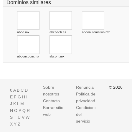
Dominios similares
abco.mx
abcoach.es
abcoautomation.mx
abcom.com.mx
abcom.mx
Sobre
Renuncia
© 2026
0
A
B
C
D
nosotros
Política de
E
F
G
H
I
Contacto
privacidad
J
K
L
M
Borrar sitio
Condiciones
N
O
P
Q
R
web
del
S
T
U
V
W
servicio
X
Y
Z