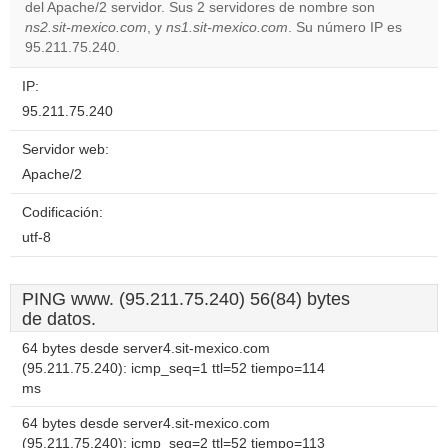
del Apache/2 servidor. Sus 2 servidores de nombre son
Do you
OK
ns2.sit-mexico.com
, y
ns1.sit-mexico.com
own this
. Su número IP es
website?
95.211.75.240.
IP:
95.211.75.240
Servidor web:
Apache/2
Codificación:
utf-8
PING www. (95.211.75.240) 56(84) bytes
de datos.
64 bytes desde server4.sit-mexico.com
(95.211.75.240): icmp_seq=1 ttl=52 tiempo=114
ms
64 bytes desde server4.sit-mexico.com
(95.211.75.240): icmp_seq=2 ttl=52 tiempo=113