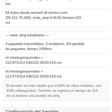
ms
64 bytes desde server4.sit-mexico.com
(95.211.75.240): icmp_seq=3 ttl=52 tiempo=115
ms
--- www. ping estadística ---
3 paquetes transmitidos, 3 recibieron, 0% pérdida
de paquetes, tiempo 1999ms
rtt min/avg/max/mdev =
113.873/114.536/115.363/0.619 ms
rtt min/avg/max/mdev =
113.873/114.536/115.363/0.619 ms
El servidor es más rápido que el 68% de sitios medidos, con
3206 milisegundos. También se registra un tiempo de 114
ms al realizar una prueba de ping.
Configuración del Servidor