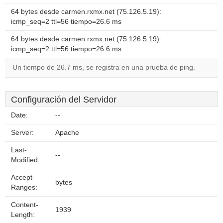
64 bytes desde carmen.rxmx.net (75.126.5.19):
icmp_seq=2 ttl=56 tiempo=26.6 ms
64 bytes desde carmen.rxmx.net (75.126.5.19):
icmp_seq=2 ttl=56 tiempo=26.6 ms
Un tiempo de 26.7 ms, se registra en una prueba de ping.
Configuración del Servidor
Date:
--
Server:
Apache
Last-
--
Modified:
Accept-
bytes
Ranges:
Content-
1939
Length: