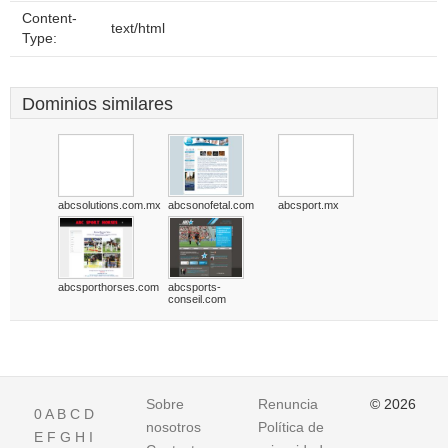
Content-
text/html
Type:
Dominios similares
abcsolutions.com.mx
abcsonofetal.com
abcsport.mx
abcsporthorses.com
abcsports-
conseil.com
Sobre
Renuncia
© 2026
0
A
B
C
D
nosotros
Política de
E
F
G
H
I