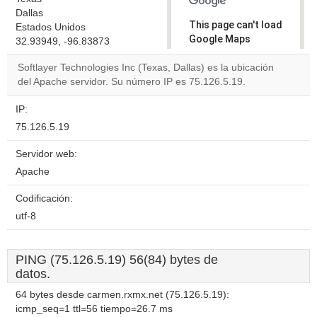
Dallas
This page can't load
Estados Unidos
Google Maps
32.93949, -96.83873
correctly.
Softlayer Technologies Inc (Texas, Dallas) es la ubicación
del Apache servidor. Su número IP es 75.126.5.19.
Do you
OK
own this
website?
IP:
75.126.5.19
Servidor web:
Apache
Codificación:
utf-8
PING (75.126.5.19) 56(84) bytes de
datos.
64 bytes desde carmen.rxmx.net (75.126.5.19):
icmp_seq=1 ttl=56 tiempo=26.7 ms