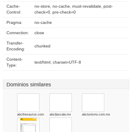
Cache-
no-store, no-cache, must-revalidate, post-
Control:
check=0, pre-check=0
Pragma:
no-cache
Connection:
close
Transfer-
chunked
Encoding:
Content-
text/html; charset=UTF-8
Type:
Dominios similares
abcthesaurus.com
abctlaxcala.mx
abcturismo.com.mx