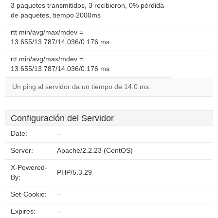
3 paquetes transmitidos, 3 recibieron, 0% pérdida
de paquetes, tiempo 2000ms
rtt min/avg/max/mdev =
13.655/13.787/14.036/0.176 ms
rtt min/avg/max/mdev =
13.655/13.787/14.036/0.176 ms
Un ping al servidor da un tiempo de 14.0 ms.
Configuración del Servidor
Date:
--
Server:
Apache/2.2.23 (CentOS)
X-Powered-
PHP/5.3.29
By:
Set-Cookie:
--
Expires:
--