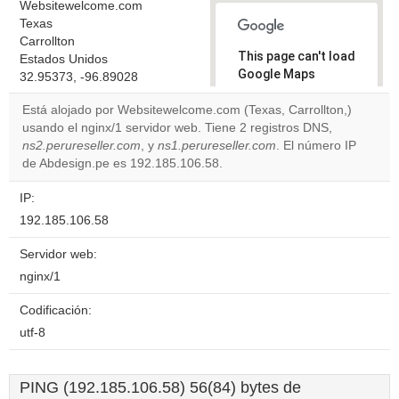
Websitewelcome.com
Texas
Carrollton
This page can't load
Estados Unidos
Google Maps
32.95373, -96.89028
correctly.
Está alojado por Websitewelcome.com (Texas, Carrollton,)
usando el nginx/1 servidor web. Tiene 2 registros DNS,
Do you
OK
ns2.perureseller.com
, y
ns1.perureseller.com
own this
. El número IP
website?
de Abdesign.pe es 192.185.106.58.
IP:
192.185.106.58
Servidor web:
nginx/1
Codificación:
utf-8
PING (192.185.106.58) 56(84) bytes de