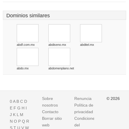
Dominios similares
abdf.com.mx
abdiseno.mx
abditel.mx
abdo.mx
abdomenplano.net
Sobre
Renuncia
© 2026
0
A
B
C
D
nosotros
Política de
E
F
G
H
I
Contacto
privacidad
J
K
L
M
Borrar sitio
Condiciones
N
O
P
Q
R
web
del
S
T
U
V
W