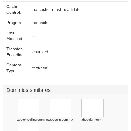
Cache-
no-cache, must-revalidate
Control:
Pragma:
no-cache
Last-
--
Modified:
Transfer-
chunked
Encoding:
Content-
text/html
Type:
Dominios similares
abeconsulting.com.mx
abecorp.com.mx
abedulart.com