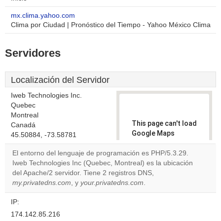
mx.clima.yahoo.com
Clima por Ciudad | Pronóstico del Tiempo - Yahoo México Clima
Servidores
Localización del Servidor
Iweb Technologies Inc.
Quebec
Montreal
This page can't load
Canadá
Google Maps
45.50884, -73.58781
correctly.
El entorno del lenguaje de programación es PHP/5.3.29.
Iweb Technologies Inc (Quebec, Montreal) es la ubicación
Do you
OK
del Apache/2 servidor. Tiene 2 registros DNS,
own this
website?
my.privatedns.com
, y
your.privatedns.com
.
IP:
174.142.85.216