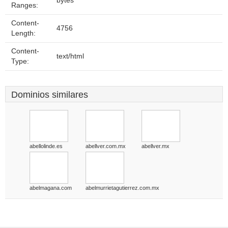
bytes
Ranges:
Content-
4756
Length:
Content-
text/html
Type:
Dominios similares
abellolinde.es
abellver.com.mx
abellver.mx
abelmagana.com
abelmurrietagutierrez.com.mx