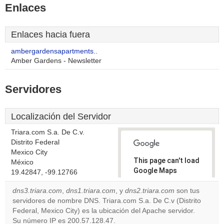
Enlaces
Enlaces hacia fuera
ambergardensapartments..
Amber Gardens - Newsletter
Servidores
Localización del Servidor
Triara.com S.a. De C.v.
Distrito Federal
Mexico City
This page can't load
México
Google Maps
19.42847, -99.12766
correctly.
dns3.triara.com
,
dns1.triara.com
, y
dns2.triara.com
son tus
servidores de nombre DNS. Triara.com S.a. De C.v (Distrito
Do you
OK
Federal, Mexico City) es la ubicación del Apache servidor.
own this
website?
Su número IP es 200.57.128.47.