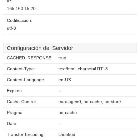
IP:
165.160.15.20
Codificación:
utf-8
Configuración del Servidor
CACHED_RESPONSE:
true
Content-Type:
text/html; charset=UTF-8
Content-Language:
en-US
Expires:
--
Cache-Control:
max-age=0, no-cache, no-store
Pragma:
no-cache
Date:
--
Transfer-Encoding:
chunked