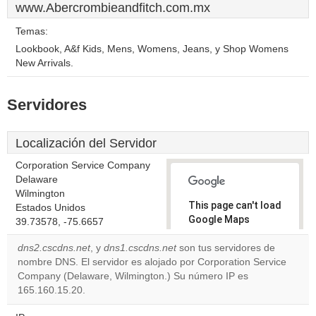
www.Abercrombieandfitch.com.mx
Temas:
Lookbook, A&f Kids, Mens, Womens, Jeans, y Shop Womens
New Arrivals.
Servidores
Localización del Servidor
Corporation Service Company
Delaware
Wilmington
This page can't load
Estados Unidos
Google Maps
39.73578, -75.6657
correctly.
dns2.cscdns.net
, y
dns1.cscdns.net
son tus servidores de
nombre DNS. El servidor es alojado por Corporation Service
Do you
OK
Company (Delaware, Wilmington.) Su número IP es
own this
website?
165.160.15.20.