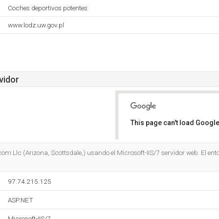
Coches deportivos potentes
www.lodz.uw.gov.pl
vidor
This page can't load Google
Do you own this website?
m Llc (Arizona, Scottsdale,) usando el Microsoft-IIS/7 servidor web. El ento
97.74.215.125
ASP.NET
Microsoft-IIS/7