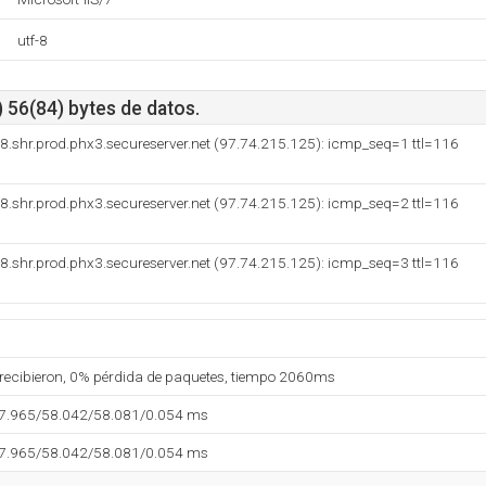
utf-8
 56(84) bytes de datos.
.shr.prod.phx3.secureserver.net (97.74.215.125): icmp_seq=1 ttl=116
.shr.prod.phx3.secureserver.net (97.74.215.125): icmp_seq=2 ttl=116
.shr.prod.phx3.secureserver.net (97.74.215.125): icmp_seq=3 ttl=116
 recibieron, 0% pérdida de paquetes, tiempo 2060ms
57.965/58.042/58.081/0.054 ms
57.965/58.042/58.081/0.054 ms