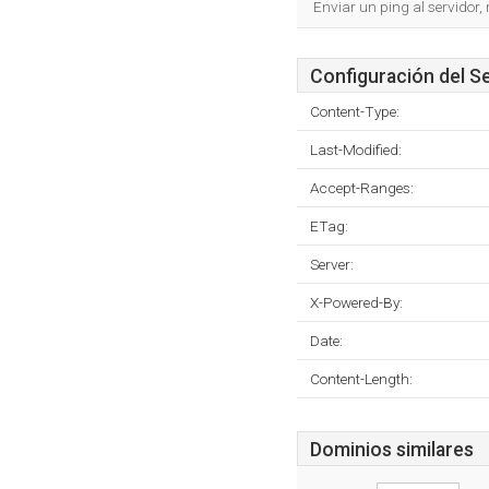
Enviar un ping al servidor,
Configuración del S
Content-Type:
Last-Modified:
Accept-Ranges:
ETag:
Server:
X-Powered-By:
Date:
Content-Length:
Dominios similares