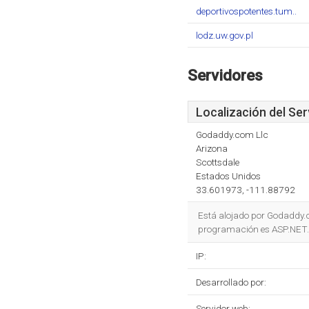
deportivospotentes.tum..
lodz.uw.gov.pl
Servidores
Localización del Ser
Godaddy.com Llc
Arizona
Scottsdale
Estados Unidos
33.601973, -111.88792
Está alojado por Godaddy.co
programación es ASP.NET.
IP:
Desarrollado por:
Servidor web: