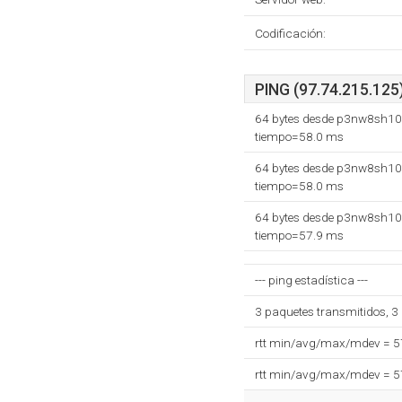
Codificación:
PING (97.74.215.125)
64 bytes desde p3nw8sh108
tiempo=58.0 ms
64 bytes desde p3nw8sh108
tiempo=58.0 ms
64 bytes desde p3nw8sh108
tiempo=57.9 ms
--- ping estadística ---
3 paquetes transmitidos, 3
rtt min/avg/max/mdev = 
rtt min/avg/max/mdev = 