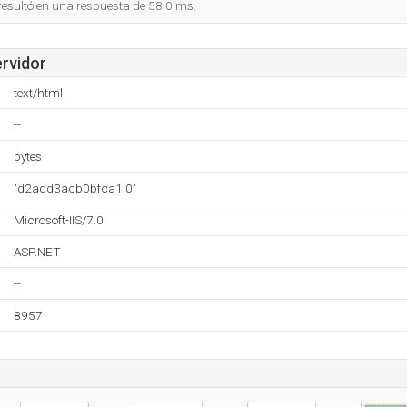
 resultó en una respuesta de 58.0 ms.
ervidor
text/html
--
bytes
"d2add3acb0bfca1:0"
Microsoft-IIS/7.0
ASP.NET
--
8957