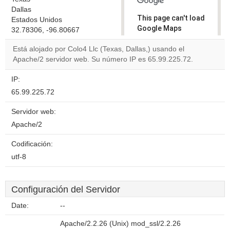
Dallas
This page can't load
Estados Unidos
Google Maps
32.78306, -96.80667
correctly.
Está alojado por Colo4 Llc (Texas, Dallas,) usando el
Apache/2 servidor web. Su número IP es 65.99.225.72.
Do you
OK
own this
website?
IP:
65.99.225.72
Servidor web:
Apache/2
Codificación:
utf-8
Configuración del Servidor
Date:
--
Apache/2.2.26 (Unix) mod_ssl/2.2.26