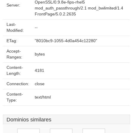
OpenSSL/0.9.8e-fips-rhel5
Server:
mod_auth_passthrough/2.1 mod_bwlimited/1.4
FrontPage/5.0.2.2635
Last-
--
Modified:
ETag:
"8010bc9-1055-4d0a454c12280"
Accept-
bytes
Ranges:
Content-
4181
Length:
Connection:
close
Content-
text/html
Type:
Dominios similares