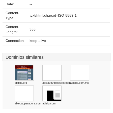
Date:
--
Content-
text/html;charset=ISO-8859-1
Type:
Content-
355
Length:
Connection:
keep-alive
Dominios similares
abiblia.org
abida980.blogspot.com
abiega.com.mx
abiegaoperadora.com
abielg.com