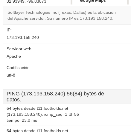
Google Maps
32.93949, -96.83873
correctly.
Softlayer Technologies Inc (Texas, Dallas) es la ubicación
del Apache servidor. Su número IP es 173.193.158.240.
Do you
OK
own this
website?
IP:
173.193.158.240
Servidor web:
Apache
Codificación:
utf-8
PING (173.193.158.240) 56(84) bytes de
datos.
64 bytes desde t11.footholds.net
(173.193.158.240): icmp_seq=1 ttl=56
tiempo=23.0 ms
64 bytes desde t11.footholds.net