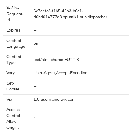
X-Wix-
6c7defc3-f1b5-42b3-b6c1-
Request-
d6bd014777d8.sputnik1.aus.dispatcher
Id:
Expires:
--
Content-
en
Language:
Content-
text/html;charset=UTF-8
Type:
Vary:
User-Agent,Accept-Encoding
Set-
--
Cookie:
Via:
1.0 username.wix.com
Access-
Control-
*
Allow-
Origin: