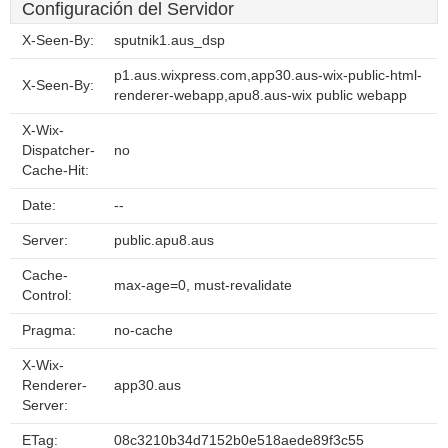
Configuración del Servidor
X-Seen-By:
sputnik1.aus_dsp
p1.aus.wixpress.com,app30.aus-wix-public-html-
X-Seen-By:
renderer-webapp,apu8.aus-wix public webapp
X-Wix-
Dispatcher-
no
Cache-Hit:
Date:
--
Server:
public.apu8.aus
Cache-
max-age=0, must-revalidate
Control:
Pragma:
no-cache
X-Wix-
Renderer-
app30.aus
Server:
ETag:
08c3210b34d7152b0e518aede89f3c55