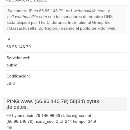
42.50848, -71.201131
correctly.
Su número IP es 66.96.146.79.
ns1.webhost4life.com
, y
Do you
ns2.webhost4life.com
son tus servidores de nombre DNS.
OK
own this
Está alojado por The Endurance International Group Inc
website?
(Massachusetts, Burlington,) usando el public servidor web.
IP:
66.96.146.79
Servidor web:
public
Codificación:
utf-8
PING www. (66.96.146.79) 56(84) bytes
de datos.
64 bytes desde 79.146.96.66.static.eigbox.net
(66.96.146.79): icmp_seq=1 ttl=244 tiempo=34.9
ms