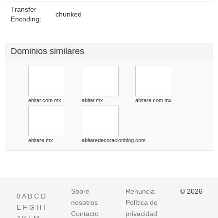
Transfer-
chunked
Encoding:
Dominios similares
abitar.com.mx
abitar.mx
abitare.com.mx
abitare.mx
abitaredecoracionblog.com
Sobre
Renuncia
© 2026
0
A
B
C
D
nosotros
Política de
E
F
G
H
I
Contacto
privacidad