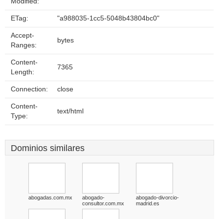
Modified:
ETag:
"a988035-1cc5-5048b43804bc0"
Accept-
bytes
Ranges:
Content-
7365
Length:
Connection:
close
Content-
text/html
Type:
Dominios similares
abogadas.com.mx
abogado-
abogado-divorcio-
consultor.com.mx
madrid.es