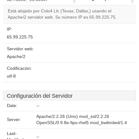
correctly.
Está alojado por Colo4 Llc (Texas, Dallas,) usando el
Apache/2 servidor web. Su número IP es 65.99.225.75.
Do you
OK
own this
website?
IP:
65.99.225.75
Servidor web:
Apache/2
Codificación:
utf-8
Configuración del Servidor
Date:
--
Apache/2.2.26 (Unix) mod_ssl/2.2.26
Server:
OpenSSL/0.9.8e-fips-rhel5 mod_bwlimited/1.4
Last-
--