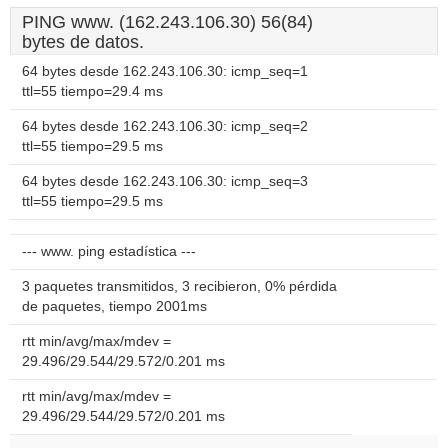
PING www. (162.243.106.30) 56(84)
bytes de datos.
64 bytes desde 162.243.106.30: icmp_seq=1
ttl=55 tiempo=29.4 ms
64 bytes desde 162.243.106.30: icmp_seq=2
ttl=55 tiempo=29.5 ms
64 bytes desde 162.243.106.30: icmp_seq=3
ttl=55 tiempo=29.5 ms
--- www. ping estadística ---
3 paquetes transmitidos, 3 recibieron, 0% pérdida
de paquetes, tiempo 2001ms
rtt min/avg/max/mdev =
29.496/29.544/29.572/0.201 ms
rtt min/avg/max/mdev =
29.496/29.544/29.572/0.201 ms