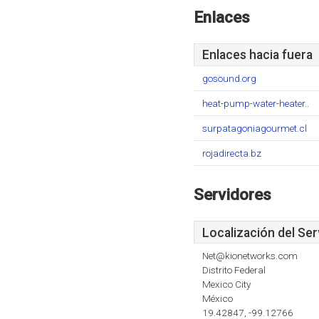
Enlaces
Enlaces hacia fuera
gosound.org
heat-pump-water-heater..
surpatagoniagourmet.cl
rojadirecta.bz
Servidores
Localización del Ser
Net@kionetworks.com
Distrito Federal
Mexico City
México
19.42847, -99.12766