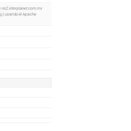
OK
y
ns2.interplanet.com.mx
ty,) usando el Apache