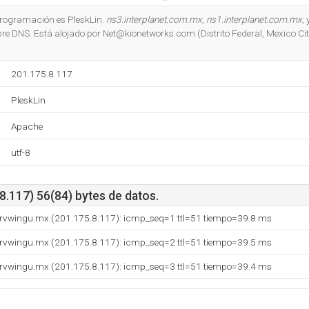
Do you own this website?
 programación es PleskLin.
ns3.interplanet.com.mx
,
ns1.interplanet.com.mx
, 
re DNS. Está alojado por Net@kionetworks.com (Distrito Federal, Mexico Ci
201.175.8.117
PleskLin
Apache
utf-8
8.117) 56(84) bytes de datos.
ervwingu.mx (201.175.8.117): icmp_seq=1 ttl=51 tiempo=39.8 ms
ervwingu.mx (201.175.8.117): icmp_seq=2 ttl=51 tiempo=39.5 ms
ervwingu.mx (201.175.8.117): icmp_seq=3 ttl=51 tiempo=39.4 ms