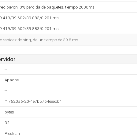
 recibieron, 0% pérdida de paquetes, tiempo 2000ms
39.419/39.602/39.883/0.201 ms
39.419/39.602/39.883/0.201 ms
 rapidez de ping, da un tiempo de 39.8 ms.
ervidor
--
Apache
--
"17620a6-20-4e7b5764eeecb"
bytes
32
PleskLin