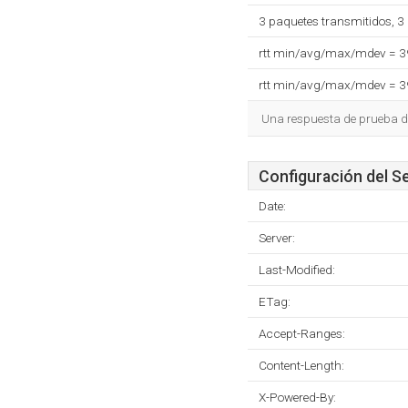
3 paquetes transmitidos, 3
rtt min/avg/max/mdev = 
rtt min/avg/max/mdev = 
Una respuesta de prueba de
Configuración del S
Date:
Server:
Last-Modified:
ETag:
Accept-Ranges:
Content-Length:
X-Powered-By: