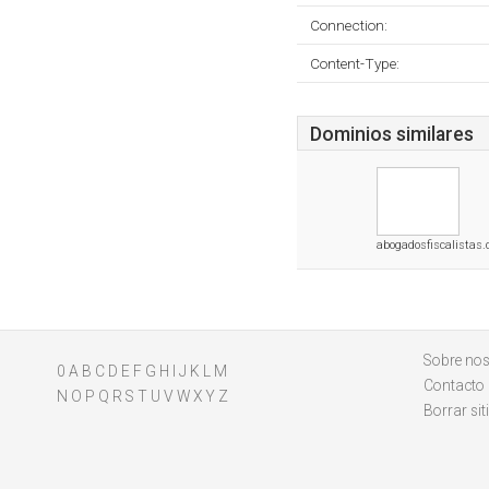
Connection:
Content-Type:
Dominios similares
abogadosfiscalistas
Sobre nos
0
A
B
C
D
E
F
G
H
I
J
K
L
M
Contacto
N
O
P
Q
R
S
T
U
V
W
X
Y
Z
Borrar sit