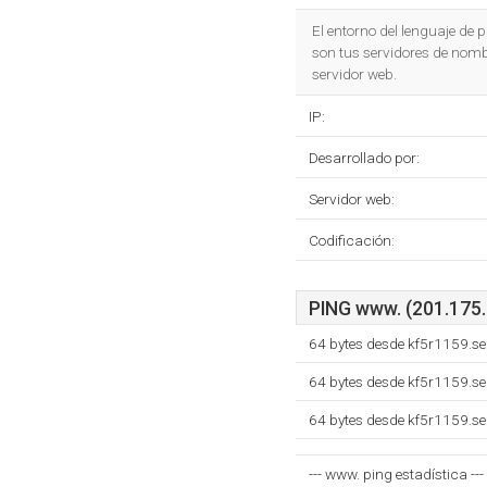
El entorno del lenguaje de
son tus servidores de nomb
servidor web.
IP:
Desarrollado por:
Servidor web:
Codificación:
PING www. (201.175.
64 bytes desde kf5r1159.s
64 bytes desde kf5r1159.s
64 bytes desde kf5r1159.s
--- www. ping estadística ---