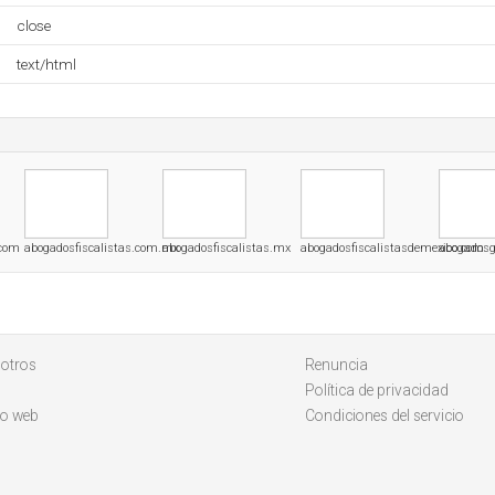
close
text/html
.com
abogadosfiscalistas.com.mx
abogadosfiscalistas.mx
abogadosfiscalistasdemexico.com
abogados
otros
Renuncia
Política de privacidad
io web
Condiciones del servicio