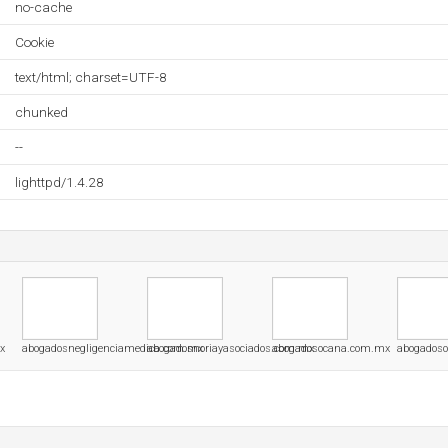
no-cache
Cookie
text/html; charset=UTF-8
chunked
--
lighttpd/1.4.28
x
abogadosnegligenciamedica.com.mx
abogadosnoriayasociados.com.mx
abogadosocana.com.mx
abogados