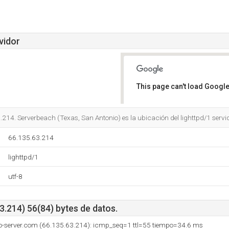
vidor
This page can't load Google
Do you own this website?
214. Serverbeach (Texas, San Antonio) es la ubicación del lighttpd/1 servid
66.135.63.214
lighttpd/1
utf-8
3.214) 56(84) bytes de datos.
o-server.com (66.135.63.214): icmp_seq=1 ttl=55 tiempo=34.6 ms