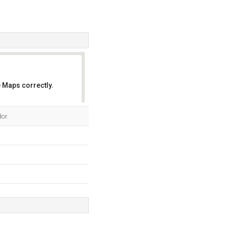
 Maps correctly.
OK
or.