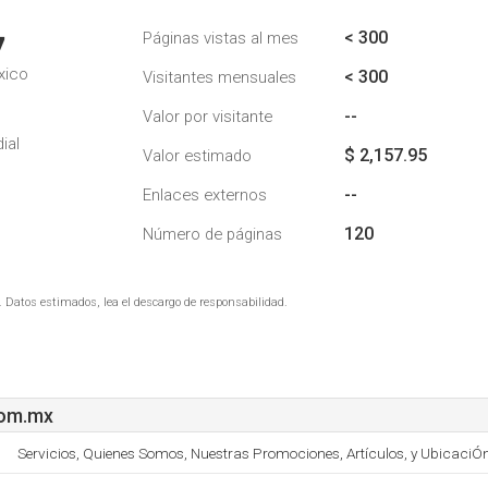
< 300
Páginas vistas al mes
7
xico
< 300
Visitantes mensuales
--
Valor por visitante
ial
$ 2,157.95
Valor estimado
--
Enlaces externos
120
Número de páginas
. Datos estimados, lea el descargo de responsabilidad.
om.mx
Servicios, Quienes Somos, Nuestras Promociones, Artículos, y UbicaciÓn