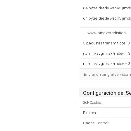
64 bytes desde web45.jimd
64 bytes desde web45.jimd
--- www. ping estadística ---
3 paquetes transmitidos, 3
rtt min/avg/max/mdev = 
rtt min/avg/max/mdev = 
Enviar un ping al servidor,
Configuración del S
Set-Cookie:
Expires:
Cache-Control: