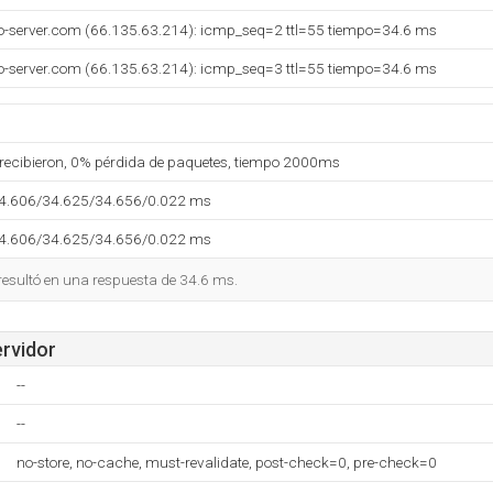
o-server.com (66.135.63.214): icmp_seq=2 ttl=55 tiempo=34.6 ms
o-server.com (66.135.63.214): icmp_seq=3 ttl=55 tiempo=34.6 ms
 recibieron, 0% pérdida de paquetes, tiempo 2000ms
34.606/34.625/34.656/0.022 ms
34.606/34.625/34.656/0.022 ms
 resultó en una respuesta de 34.6 ms.
ervidor
--
--
no-store, no-cache, must-revalidate, post-check=0, pre-check=0