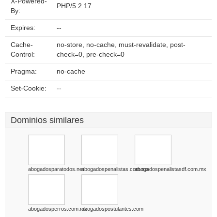
X-Powered-
PHP/5.2.17
By:
Expires:
--
Cache-
no-store, no-cache, must-revalidate, post-
Control:
check=0, pre-check=0
Pragma:
no-cache
Set-Cookie:
--
Dominios similares
abogadosparatodos.net
abogadospenalistas.com.mx
abogadospenalistasdf.com.mx
abogadosperros.com.mx
abogadospostulantes.com