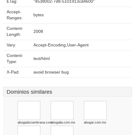
ETag:
"4538002-7d8-5101913cd4600"
Accept-
bytes
Ranges:
Content-
2008
Length:
Vary:
Accept-Encoding,User-Agent
Content-
text/html
Type:
X-Pad:
avoid browser bug
Dominios similares
abogadozambrana.com
abogalia.com.mx
abogar.com.mx