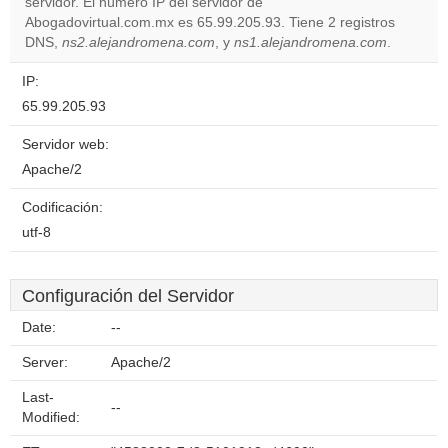
servidor. El número IP del servidor de
Do you
OK
Abogadovirtual.com.mx es 65.99.205.93. Tiene 2 registros
own this
website?
DNS,
ns2.alejandromena.com
, y
ns1.alejandromena.com
.
IP:
65.99.205.93
Servidor web:
Apache/2
Codificación:
utf-8
Configuración del Servidor
Date:
--
Server:
Apache/2
Last-
--
Modified: