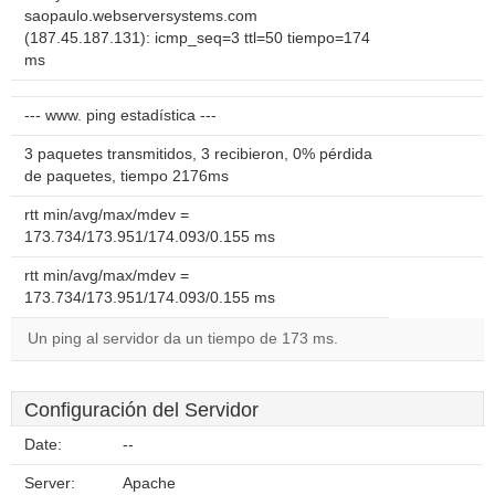
saopaulo.webserversystems.com
(187.45.187.131): icmp_seq=3 ttl=50 tiempo=174
ms
--- www. ping estadística ---
3 paquetes transmitidos, 3 recibieron, 0% pérdida
de paquetes, tiempo 2176ms
rtt min/avg/max/mdev =
173.734/173.951/174.093/0.155 ms
rtt min/avg/max/mdev =
173.734/173.951/174.093/0.155 ms
Un ping al servidor da un tiempo de 173 ms.
Configuración del Servidor
Date:
--
Server:
Apache