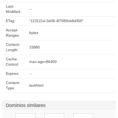
Last-
--
Modified:
ETag:
"113121d-3e08-4f7089cb8d300"
Accept-
bytes
Ranges:
Content-
15880
Length:
Cache-
max-age=86400
Control:
Expires:
--
Content-
text/html
Type:
Dominios similares