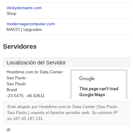
clickydomains.com
Shop
modernagecomputer.com
MACCI | Upgrades
Servidores
Localización del Servidor
Hostdime.com.br Data Center
Sao Paulo
Sao Paulo
This page can't load
Brasil
Google Maps
-23.5475, -46.63611
correctly.
Está alojado por Hostdime.com.br Data Center (Sao Paulo,
Sao Paulo,) usando el Apache servidor web. Su número IP
Do you
OK
es 187.45.187.131.
own this
website?
IP: