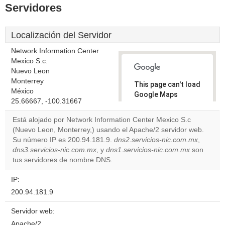
Servidores
Localización del Servidor
Network Information Center
Mexico S.c.
Nuevo Leon
Monterrey
This page can't load
México
Google Maps
25.66667, -100.31667
correctly.
Está alojado por Network Information Center Mexico S.c
Do you
(Nuevo Leon, Monterrey,) usando el Apache/2 servidor web.
OK
own this
Su número IP es 200.94.181.9.
dns2.servicios-nic.com.mx
,
website?
dns3.servicios-nic.com.mx
, y
dns1.servicios-nic.com.mx
son
tus servidores de nombre DNS.
IP:
200.94.181.9
Servidor web:
Apache/2